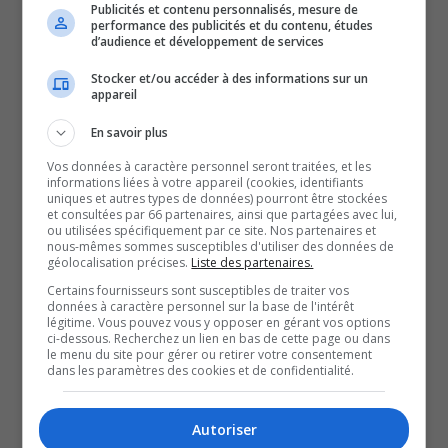
Publicités et contenu personnalisés, mesure de
performance des publicités et du contenu, études
Malgré une tempête de neige qui s’était abattue sur la
d’audience et développement de services
région la veille et une température annoncée de
Stocker et/ou accéder à des informations sur un
moins 30 degrés pour la soirée.
appareil
Rien n’a pu refroidir les ardeurs des 3600 personnes
En savoir plus
présentes au Théâtre du cuivre pour les célébrations.
Pour le musicien et artiste invité, Yves Lambert, le froid
Vos données à caractère personnel seront traitées, et les
informations liées à votre appareil (cookies, identifiants
n’aura pas été un obstacle.
uniques et autres types de données) pourront être stockées
et consultées par 66 partenaires, ainsi que partagées avec lui,
La chanteuse rouynorandienne, Katy Vachon, se dit
ou utilisées spécifiquement par ce site. Nos partenaires et
nous-mêmes sommes susceptibles d'utiliser des données de
aussi très fière de faire l’ouverture de la soirée.
géolocalisation précises.
Liste des partenaires.
Les événements autour du 100e sont en réalité bien plus
Certains fournisseurs sont susceptibles de traiter vos
que des moments festifs.
données à caractère personnel sur la base de l'intérêt
légitime. Vous pouvez vous y opposer en gérant vos options
La soirée du 31 est un vrai succès et ce n’est que la
ci-dessous. Recherchez un lien en bas de cette page ou dans
le menu du site pour gérer ou retirer votre consentement
première d’une longue série, plus d’une soixantaine
dans les paramètres des cookies et de confidentialité.
d’événements auront lieu tout au long de l’année 2026
pour fêter le 100e anniversaire de Rouyn-Noranda.
Autoriser