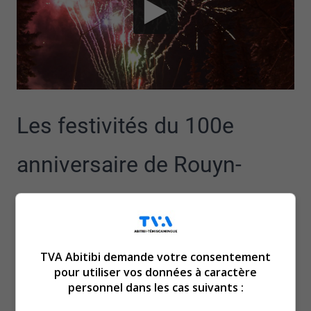
Les festivités du 100e
anniversaire de Rouyn-
Noranda ont commencé
très fort.
TVA Abitibi demande votre consentement
pour utiliser vos données à caractère
Ces dernières donnent le ton pour l’année 2026, comme
personnel dans les cas suivants :
en témoigne Samuelle Ramsay-Houle, organisatrice de
l’événement.