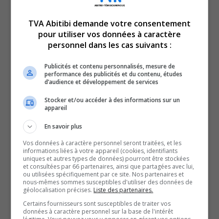
qui l’auront côtoyé.
TVA Abitibi demande votre consentement
Dans la Vallée-de-l’Or…
pour utiliser vos données à caractère
Emporté dans un sommeil éternel le 24 juin, le
personnel dans les cas suivants :
Journaliste, écrivain et expert de la ville de Val-d’Or,
Publicités et contenu personnalisés, mesure de
Denys Chabot, laisse derrière lui un héritage inestimable
performance des publicités et du contenu, études
pour l’histoire et la culture témiscabitibienne.
d’audience et développement de services
1er août…
Stocker et/ou accéder à des informations sur un
appareil
Le chanteur, musicien et guitariste, Réal V. Benoit, jouera
son dernier accord en ce monde.
En savoir plus
Trésor méconnu de l’Abitibi-Témiscamingue, Réal
Vos données à caractère personnel seront traitées, et les
V. Benoit, surnommé le chanteur mineur, aura su, avec le
informations liées à votre appareil (cookies, identifiants
uniques et autres types de données) pourront être stockées
temps, devenir un monument de la musique country folk
et consultées par 66 partenaires, ainsi que partagées avec lui,
ou utilisées spécifiquement par ce site. Nos partenaires et
au Québec.
nous-mêmes sommes susceptibles d'utiliser des données de
géolocalisation précises.
Liste des partenaires.
On poursuit avec le maintenant défunt peintre, Norbert
Certains fournisseurs sont susceptibles de traiter vos
Lemire.
données à caractère personnel sur la base de l'intérêt
Décédé le 10 septembre, le natif de Poularies aura