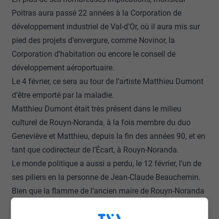
Poitras aura passé 22 années à la Corporation de
développement industriel de Val-d’Or, où il aura mis sur
pied des projets d’envergure, comme Novinor, la
Corporation d’habitation ou encore le conseil de
développement aéroportuaire.
Le 4 février, ce sera au tour de l’artiste Matthieu Dumont
d’être emporté par la maladie.
Matthieu Dumont était très présent dans le milieu
culturel de Rouyn-Noranda, à la fois membre du duo
Geneviève et Matthieu, depuis la fin des années 90, et en
tant que codirecteur de l’Écart, à Rouyn-Noranda.
Le monde politique a aussi a perdu, le 12 février, l’un de
ses piliers en la personne de Jean-Claude Beauchemin.
Bien que la flamme de l’ancien maire de Rouyn-Noranda
à l’origine des fusions administratives s’est éteinte, sa
mémoire et sa légende demeurent dans l’esprit de ceux