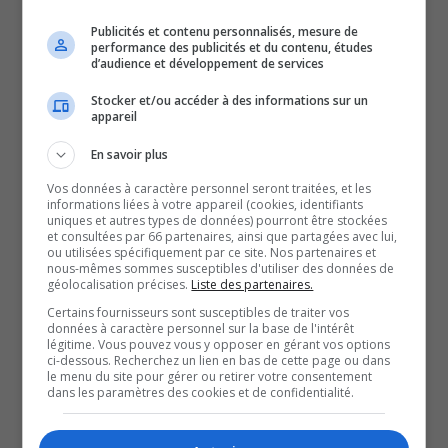
C’est donc une course au féminin entre Sylvie Bérubé et
Publicités et contenu personnalisés, mesure de
Mandy Gull-Masty qui retient l’attention.
performance des publicités et du contenu, études
d’audience et développement de services
Il faut noter que leur différence dans les intentions de
vote se joue dans la marge d’erreur, et ce, tout au long de
Stocker et/ou accéder à des informations sur un
appareil
la campagne, selon le site Québec 125.
Muselé depuis le début par la campagne par la direction
En savoir plus
de son Parti, coup de théâtre du côté de Steve Corriveau.
Vos données à caractère personnel seront traitées, et les
informations liées à votre appareil (cookies, identifiants
Ce dernier est l’un des rares candidats à briser l’omerta
uniques et autres types de données) pourront être stockées
et consultées par 66 partenaires, ainsi que partagées avec lui,
conservatrice et décide de prendre la parole dans les
ou utilisées spécifiquement par ce site. Nos partenaires et
médias.
nous-mêmes sommes susceptibles d'utiliser des données de
géolocalisation précises.
Liste des partenaires.
C’est donc une troisième voix qui anime le débat.
Certains fournisseurs sont susceptibles de traiter vos
Mais par son affiliation aux libéraux, Mandy Gull-Masty
données à caractère personnel sur la base de l'intérêt
légitime. Vous pouvez vous y opposer en gérant vos options
est la cible de toutes les attaques.
ci-dessous. Recherchez un lien en bas de cette page ou dans
le menu du site pour gérer ou retirer votre consentement
28 avril, jour J.
dans les paramètres des cookies et de confidentialité.
Sébastien Lemire est réélu sans grande difficulté pour un
troisième mandat dans la circonscription d’Abitibi-