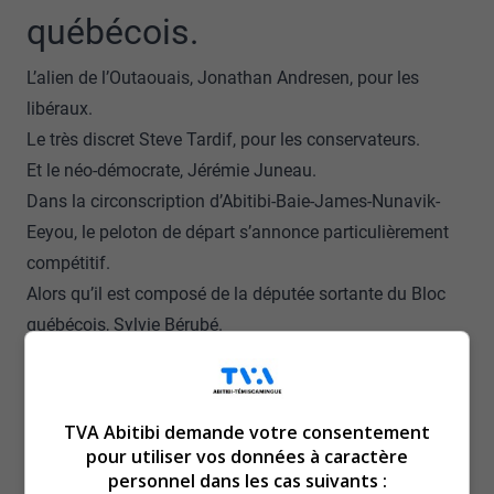
québécois.
L’alien de l’Outaouais, Jonathan Andresen, pour les
libéraux.
Le très discret Steve Tardif, pour les conservateurs.
Et le néo-démocrate, Jérémie Juneau.
Dans la circonscription d’Abitibi-Baie-James-Nunavik-
Eeyou, le peloton de départ s’annonce particulièrement
compétitif.
Alors qu’il est composé de la députée sortante du Bloc
québécois, Sylvie Bérubé.
De l’ancienne Grande Cheffe du Grand Conseil des Cris,
Mandy Gull-Masty, pour le Parti libéral.
De l’habitué des campagnes, Steve Corriveau, pour les
TVA Abitibi demande votre consentement
conservateurs.
pour utiliser vos données à caractère
personnel dans les cas suivants :
Et du néo-démocrate unilingue, Thai Higashihara.