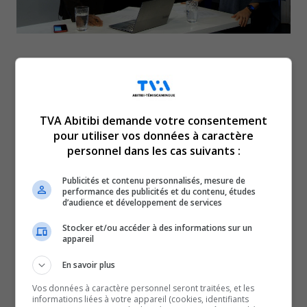
L’économie sociale permet
de créer de la richesse
TVA Abitibi demande votre consentement
pour utiliser vos données à caractère
autrement, mais faire
personnel dans les cas suivants :
autrement, est-ce
Publicités et contenu personnalisés, mesure de
performance des publicités et du contenu, études
d’audience et développement de services
synonyme d’innovation
Stocker et/ou accéder à des informations sur un
appareil
sociale?
En savoir plus
Vos données à caractère personnel seront traitées, et les
Notre journaliste, Anthony Dallaire, décortique le tout
informations liées à votre appareil (cookies, identifiants