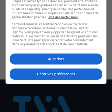
avec Marie-France Beaudry, directrice générale d’Espace
uniques et autres types de données) pourront être stockées
et consultées par 66 partenaires, ainsi que partagées avec lui,
entrepreneuriat collectif.
ou utilisées spécifiquement par ce site. Nos partenaires et
nous-mêmes sommes susceptibles d'utiliser des données de
géolocalisation précises.
Liste des partenaires.
QUESTION DU JOUR
Certains fournisseurs sont susceptibles de traiter vos
données à caractère personnel sur la base de l'intérêt
Commentaires
légitime. Vous pouvez vous y opposer en gérant vos options
ci-dessous. Recherchez un lien en bas de cette page ou dans
le menu du site pour gérer ou retirer votre consentement
dans les paramètres des cookies et de confidentialité.
SOUTENIR NOS MÉDIAS, C’EST PROTÉGER NOTRE
CULTURE ET NOTRE ÉCONOMIE
Autoriser
Gérer vos préférences