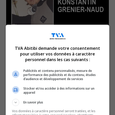
On revient sur la mort de
TVA Abitibi demande votre consentement
pour utiliser vos données à caractère
cet homme survenu
personnel dans les cas suivants :
Publicités et contenu personnalisés, mesure de
dimanche, à Amos…
performance des publicités et du contenu, études
d’audience et développement de services
L’accusé de meurtre dans cette histoire, Konstantin
Stocker et/ou accéder à des informations sur un
appareil
Grenier Naud, a comparu de nouveau, plus tôt cet après-
midi, au palais de justice.
En savoir plus
De nouveaux chefs d’accusation ont été déposés contre
Vos données à caractère personnel seront traitées, et les
l’individu de 24 ans pour différents bris de conditions, en