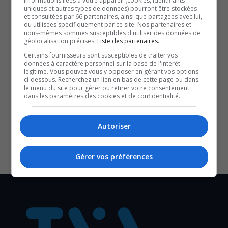
informations liées à votre appareil (cookies, identifiants
uniques et autres types de données) pourront être stockées
plus de meurtre au deuxième degré envers la victime.
et consultées par 66 partenaires, ainsi que partagées avec lui,
ou utilisées spécifiquement par ce site. Nos partenaires et
Le dossier a été reporté au 9 février prochain.
nous-mêmes sommes susceptibles d'utiliser des données de
géolocalisation précises.
Liste des partenaires.
QUESTION DU JOUR
Certains fournisseurs sont susceptibles de traiter vos
données à caractère personnel sur la base de l'intérêt
légitime. Vous pouvez vous y opposer en gérant vos options
Commentaires
ci-dessous. Recherchez un lien en bas de cette page ou dans
le menu du site pour gérer ou retirer votre consentement
dans les paramètres des cookies et de confidentialité.
SOUTENIR NOS MÉDIAS, C’EST PROTÉGER NOTRE
Autoriser
CULTURE ET NOTRE ÉCONOMIE
Gérer vos préférences