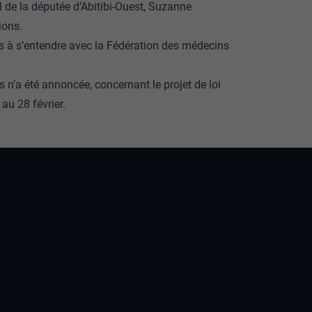
 de la députée d’Abitibi-Ouest, Suzanne
ions.
rs à s’entendre avec la Fédération des médecins
s n’a été annoncée, concernant le projet de loi
au 28 février.