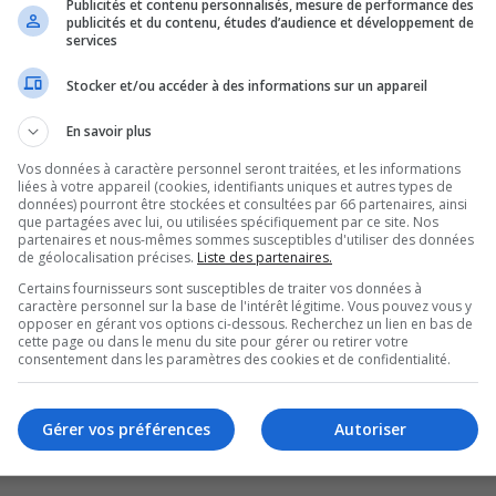
Publicités et contenu personnalisés, mesure de performance des
s Pins, à Val-d’Or, était
publicités et du contenu, études d’audience et développement de
services
es semaines, de devoir
Stocker et/ou accéder à des informations sur un appareil
En savoir plus
ison de la loi 2.
Vos données à caractère personnel seront traitées, et les informations
liées à votre appareil (cookies, identifiants uniques et autres types de
retire les indicateurs de performance et les
données) pourront être stockées et consultées par 66 partenaires, ainsi
que partagées avec lui, ou utilisées spécifiquement par ce site. Nos
 les médecins de famille rend le docteur Jean-
partenaires et nous-mêmes sommes susceptibles d'utiliser des données
de géolocalisation précises.
Liste des partenaires.
atteinte d’objectifs de performance.
Certains fournisseurs sont susceptibles de traiter vos données à
caractère personnel sur la base de l'intérêt légitime. Vous pouvez vous y
ence du patient, étaient attribuées et d’autres
opposer en gérant vos options ci-dessous. Recherchez un lien en bas de
cette page ou dans le menu du site pour gérer ou retirer votre
et de loi ne passaient pas auprès des médecins.
consentement dans les paramètres des cookies et de confidentialité.
du nord-ouest du Québec recommande à ses
Gérer vos préférences
Autoriser
t de loi a miné la relation entre les