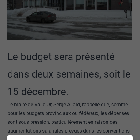
Le budget sera présenté
dans deux semaines, soit le
15 décembre.
Le maire de Val-d’Or, Serge Allard, rappelle que, comme
pour les budgets provinciaux ou fédéraux, les dépenses
sont sous pression, particulièrement en raison des
augmentations salariales prévues dans les conventions
collectives.