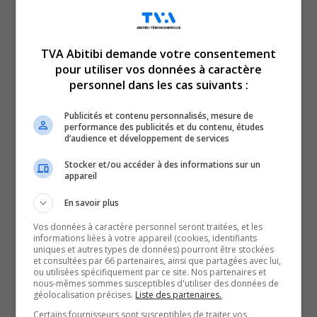
À Val-d’Or, la masse salariale représente une partie
importante du budget, et avec des hausses d’environ 3%
TVA Abitibi demande votre consentement
par année, ça crée automatiquement une pression sur
pour utiliser vos données à caractère
les dépenses qui s’élèvent entre 80 et 85 millions de
personnel dans les cas suivants :
dollars.
Publicités et contenu personnalisés, mesure de
Le maire mentionne également que ce premier budget
performance des publicités et du contenu, études
est en grande partie hérité de l’ancienne administration,
d’audience et développement de services
le nouveau conseil qui n’est entrée en poste qu’au début
Stocker et/ou accéder à des informations sur un
appareil
du mois de novembre.
D’ailleurs, la cinquième phase de revitalisation du centre-
En savoir plus
ville fera partie des principaux investissements l’an
Vos données à caractère personnel seront traitées, et les
prochain. La Ville qui a amorcé, depuis quelques années,
informations liées à votre appareil (cookies, identifiants
uniques et autres types de données) pourront être stockées
une amélioration du cœur de la ville, et ce, par phase.
et consultées par 66 partenaires, ainsi que partagées avec lui,
ou utilisées spécifiquement par ce site. Nos partenaires et
Donc, l’administration Allard qui va plancher, à l’été
nous-mêmes sommes susceptibles d'utiliser des données de
géolocalisation précises.
Liste des partenaires.
2026, sur la portion entre la 5e et la 6e Rue
Certains fournisseurs sont susceptibles de traiter vos
Le conseil a révisé les plans, mais les infrastructures