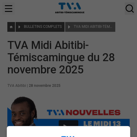
BULLETINS COMPLETS
TVA MIDI ABITIBI-TÉMISCAMINGUE DU 28 NOVEMBRE 2025
TVA Midi Abitibi-
Témiscamingue du 28
novembre 2025
TVA Abitibi
|
28 novembre 2025