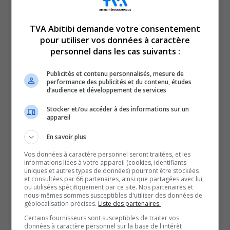
TVA Abitibi demande votre consentement
pour utiliser vos données à caractère
personnel dans les cas suivants :
En manchettes en ce vendredi 28 novembre 2025 :
Publicités et contenu personnalisés, mesure de
Nouveau projet pour l’intégration des personnes en
performance des publicités et du contenu, études
d’audience et développement de services
situation d’itinérance.
Et
Stocker et/ou accéder à des informations sur un
appareil
Le CISSS-AT se veut rassurant face à la loi 2.
En savoir plus
QUESTION DU JOUR
Vos données à caractère personnel seront traitées, et les
informations liées à votre appareil (cookies, identifiants
uniques et autres types de données) pourront être stockées
Commentaires
et consultées par 66 partenaires, ainsi que partagées avec lui,
ou utilisées spécifiquement par ce site. Nos partenaires et
nous-mêmes sommes susceptibles d'utiliser des données de
géolocalisation précises.
Liste des partenaires.
SOUTENIR NOS MÉDIAS, C’EST PROTÉGER NOTRE
Certains fournisseurs sont susceptibles de traiter vos
CULTURE ET NOTRE ÉCONOMIE
données à caractère personnel sur la base de l'intérêt