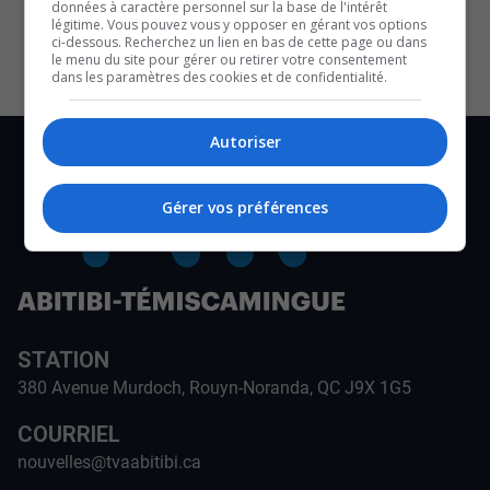
données à caractère personnel sur la base de l'intérêt
CULTURE ET NOTRE ÉCONOMIE
légitime. Vous pouvez vous y opposer en gérant vos options
ci-dessous. Recherchez un lien en bas de cette page ou dans
le menu du site pour gérer ou retirer votre consentement
dans les paramètres des cookies et de confidentialité.
Autoriser
Gérer vos préférences
STATION
380 Avenue Murdoch, Rouyn-Noranda, QC J9X 1G5
COURRIEL
nouvelles@tvaabitibi.ca