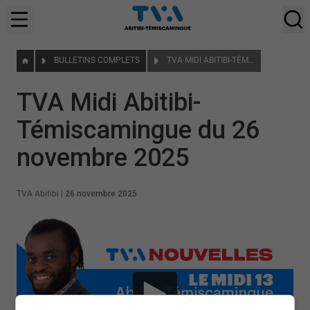
BULLETINS COMPLETS
TVA MIDI ABITIBI-TÉMISCAMINGUE DU 26 NOVEMBRE 2025
TVA Midi Abitibi-
Témiscamingue du 26
novembre 2025
TVA Abitibi
|
26 novembre 2025