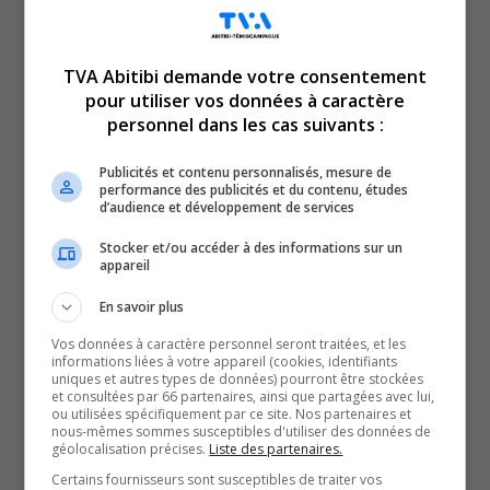
TVA Abitibi demande votre consentement
pour utiliser vos données à caractère
personnel dans les cas suivants :
En manchettes en ce mercredi 26 novembre 2025 :
Plusieurs Témiscabitibiens bientôt sans médecin de
Publicités et contenu personnalisés, mesure de
performance des publicités et du contenu, études
famille.
d’audience et développement de services
Et
Stocker et/ou accéder à des informations sur un
L’ex-maire, Régis Labeaume, exige une meilleure
appareil
protection des emplois.
En savoir plus
Vos données à caractère personnel seront traitées, et les
QUESTION DU JOUR
informations liées à votre appareil (cookies, identifiants
uniques et autres types de données) pourront être stockées
et consultées par 66 partenaires, ainsi que partagées avec lui,
Commentaires
ou utilisées spécifiquement par ce site. Nos partenaires et
nous-mêmes sommes susceptibles d'utiliser des données de
géolocalisation précises.
Liste des partenaires.
SOUTENIR NOS MÉDIAS, C’EST PROTÉGER NOTRE
Certains fournisseurs sont susceptibles de traiter vos