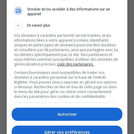
et un Parti conservateur qui
Stocker et/ou accéder à des informations sur un
appareil
semble faire tranquillement
En savoir plus
Vos données à caractère personnel seront traitées, et les
des heureux…
informations liées à votre appareil (cookies, identifiants
uniques et autres types de données) pourront être stockées
et consultées par 66 partenaires, ainsi que partagées avec lui,
La politique provinciale a, par les temps qui courent, des
ou utilisées spécifiquement par ce site. Nos partenaires et
nous-mêmes sommes susceptibles d'utiliser des données de
allures de scénario de film.
géolocalisation précises.
Liste des partenaires.
Et pour nous aider à y voir plus clair, notre journaliste,
Certains fournisseurs sont susceptibles de traiter vos
données à caractère personnel sur la base de l'intérêt
Anthony Dallaire, s’entretient, en studio, avec Ian
légitime. Vous pouvez vous y opposer en gérant vos options
ci-dessous. Recherchez un lien en bas de cette page ou dans
Marcotte, professeur en sciences politiques au Cégep de
le menu du site pour gérer ou retirer votre consentement
l’Abitibi-Témiscamingue.
dans les paramètres des cookies et de confidentialité.
QUESTION DU JOUR
Autoriser
Commentaires
Gérer vos préférences