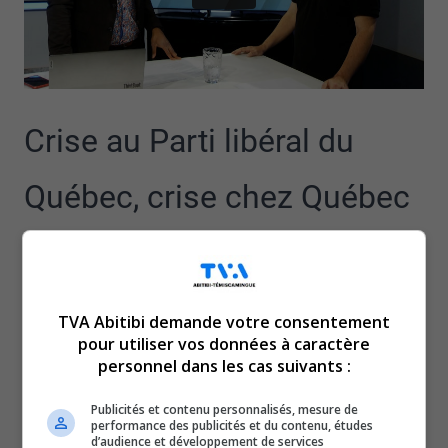
Crise au Parti libéral du
Québec, crise chez Québec
solidaire, la Coalition Avenir
Québec qui peine à se
TVA Abitibi demande votre consentement
pour utiliser vos données à caractère
stabiliser, un couronnement
personnel dans les cas suivants :
Publicités et contenu personnalisés, mesure de
annoncé du Parti québécois
performance des publicités et du contenu, études
d’audience et développement de services