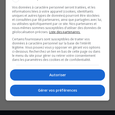
cheveux et les yeux bruns.
Vos données à caractère personnel seront traitées, et les
Elle porte des lunettes de vue et s’exprime en français.
informations liées à votre appareil (cookies, identifiants
Elle pourrait possiblement porter des pantalons de style
uniques et autres types de données) pourront être stockées
et consultées par 66 partenaires, ainsi que partagées avec lui,
« jogging » gris.
ou utilisées spécifiquement par ce site. Nos partenaires et
nous-mêmes sommes susceptibles d'utiliser des données de
Toute personne qui croit l’apercevoir doit contacter
géolocalisation précises.
Liste des partenaires.
immédiatement le 911.
Certains fournisseurs sont susceptibles de traiter vos
données à caractère personnel sur la base de l'intérêt
légitime. Vous pouvez vous y opposer en gérant vos options
QUESTION DU JOUR
ci-dessous. Recherchez un lien en bas de cette page ou dans
le menu du site pour gérer ou retirer votre consentement
dans les paramètres des cookies et de confidentialité.
Commentaires
Autoriser
SOUTENIR NOS MÉDIAS, C’EST PROTÉGER NOTRE
CULTURE ET NOTRE ÉCONOMIE
Gérer vos préférences