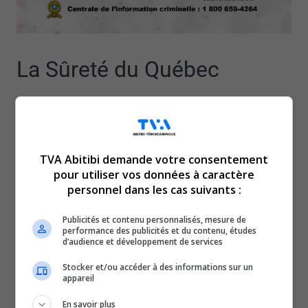
La Sûreté du Québec
demande l’aide du public
pour retrouver Séléna-
TVA Abitibi demande votre consentement
pour utiliser vos données à caractère
Agêni Bernard, 17 ans, de
personnel dans les cas suivants :
Val-d’Or.
Publicités et contenu personnalisés, mesure de
performance des publicités et du contenu, études
d’audience et développement de services
Elle a été vue pour la dernière fois, mardi, dans le secteur
Stocker et/ou accéder à des informations sur un
du boulevard Forest, à Val-d’Or, et se déplacerait à pied.
appareil
Elle mesure 5 pieds 11 pouces, pèse 125 livres, a les
En savoir plus