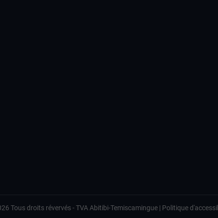
026
Tous droits révervés -
TVA Abitibi-Temiscamingue
|
Politique d'accessib