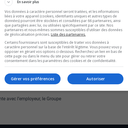
En savoir plus
qués de la Clinique
Vos données à caractère personnel seront traitées, et les informations
liées à votre appareil (cookies, identifiants uniques et autres types de
Or de Rouyn-Noranda,
données) pourront être stockées et consultées par 66 partenaires, ainsi
que partagées avec lui, ou utilisées spécifiquement par ce site. Nos
partenaires et nous-mêmes sommes susceptibles d'utiliser des données
de géolocalisation précises.
Liste des partenaires.
ont mobilisés devant
Certains fournisseurs sont susceptibles de traiter vos données à
caractère personnel sur la base de l'intérêt légitime. Vous pouvez vous y
opposer en gérant vos options ci-dessous. Recherchez un lien en bas de
ce matin.
cette page ou dans le menu du site pour gérer ou retirer votre
consentement dans les paramètres des cookies et de confidentialité.
 en février dernier, les techniciennes en santé
Gérer vos préférences
Autoriser
ions de travail, notamment le salaire, la
nte avec l’employeur, le Groupe