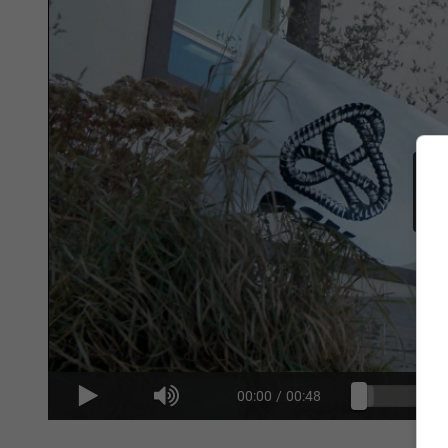
00:00
/
00:48