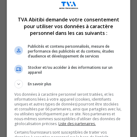
TVA Abitibi demande votre consentement
pour utiliser vos données à caractère
Voici l’actualité de l’Abitibi-Témiscamingue.
personnel dans les cas suivants :
Le TVA 12 h 15 et le TVA 17 h 58 sont des rendez-vous
incontournables pour connaître tout de l’actualité
Publicités et contenu personnalisés, mesure de
performance des publicités et du contenu, études
régionale. Avec un bulletin de 12 minutes sur l’heure du
d’audience et développement de services
lunch et un de 28 minutes en soirée, comptez sur nous
Stocker et/ou accéder à des informations sur un
pour faire un tour d’horizon complet de ce qui a marqué
appareil
la région!
En savoir plus
QUESTION DU JOUR
Vos données à caractère personnel seront traitées, et les
informations liées à votre appareil (cookies, identifiants
uniques et autres types de données) pourront être stockées
Commentaires
et consultées par 66 partenaires, ainsi que partagées avec lui,
ou utilisées spécifiquement par ce site. Nos partenaires et
nous-mêmes sommes susceptibles d'utiliser des données de
géolocalisation précises.
Liste des partenaires.
SOUTENIR NOS MÉDIAS, C’EST PROTÉGER NOTRE
Certains fournisseurs sont susceptibles de traiter vos