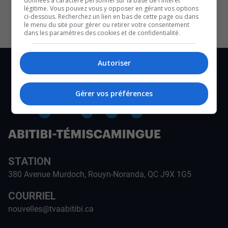
données à caractère personnel sur la base de l'intérêt
CULTURE ET NOTRE ÉCONOMIE
légitime. Vous pouvez vous y opposer en gérant vos options
ci-dessous. Recherchez un lien en bas de cette page ou dans
le menu du site pour gérer ou retirer votre consentement
dans les paramètres des cookies et de confidentialité.
Autoriser
Gérer vos préférences
STATION
380 Avenue Murdoch, Rouyn-Noranda, QC J9X 1G5
COURRIEL
nouvelles@tvaabitibi.ca