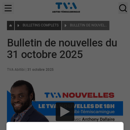
BULLETINS COMPLETS
BULLETIN DE NOUVELLES DU 31 OCTOBRE 2025
Bulletin de nouvelles du
31 octobre 2025
TVA Abitibi
|
31 octobre 2025