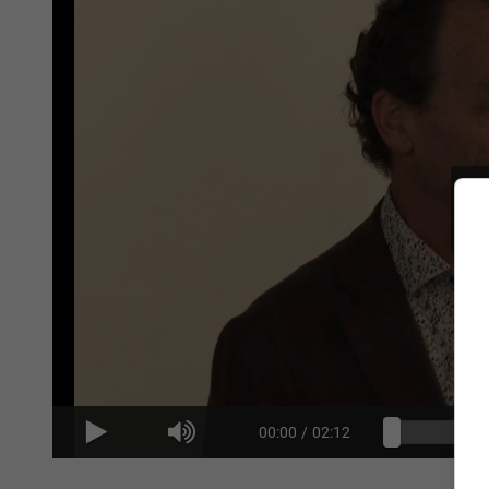
00:00
/
02:12