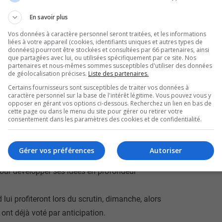
 de Val-d’Or, Serge
En savoir plus
Vos données à caractère personnel seront traitées, et les informations
in de la campagne
liées à votre appareil (cookies, identifiants uniques et autres types de
données) pourront être stockées et consultées par 66 partenaires, ainsi
que partagées avec lui, ou utilisées spécifiquement par ce site. Nos
ter sa vision
partenaires et nous-mêmes sommes susceptibles d'utiliser des données
de géolocalisation précises.
Liste des partenaires.
Certains fournisseurs sont susceptibles de traiter vos données à
caractère personnel sur la base de l'intérêt légitime. Vous pouvez vous y
opposer en gérant vos options ci-dessous. Recherchez un lien en bas de
cette page ou dans le menu du site pour gérer ou retirer votre
evances minières permettrait de financer des
consentement dans les paramètres des cookies et de confidentialité.
 Val-d’Or.
entionne avoir peaufiné son programme à
Gérer vos préférences
Autoriser
nismes du milieu.
pour développer ses idées en profondeur
 lui profiteront lors du scrutin, dimanche, alors
i ont déjà voté par anticipation.