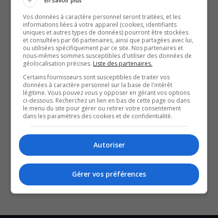
En savoir plus
La représentation aura lieu au Petit Théâtre du Vieux
Vos données à caractère personnel seront traitées, et les
Noranda, le 31 octobre, à 20 heures.
informations liées à votre appareil (cookies, identifiants
uniques et autres types de données) pourront être stockées
Et vous pouvez même vous déguiser pour embarquer
et consultées par 66 partenaires, ainsi que partagées avec lui,
totalement dans cette célébration, au Chic Shack.
ou utilisées spécifiquement par ce site. Nos partenaires et
nous-mêmes sommes susceptibles d'utiliser des données de
Notre chroniqueuse culturelle, Justine Desrosiers,
géolocalisation précises.
Liste des partenaires.
s’entretient avec Pierre Bédard, alias Doloress Tickles.
Certains fournisseurs sont susceptibles de traiter vos
données à caractère personnel sur la base de l'intérêt
légitime. Vous pouvez vous y opposer en gérant vos options
ci-dessous. Recherchez un lien en bas de cette page ou dans
QUESTION DU JOUR
le menu du site pour gérer ou retirer votre consentement
dans les paramètres des cookies et de confidentialité.
Commentaires
Autoriser
SOUTENIR NOS MÉDIAS, C’EST PROTÉGER NOTRE
CULTURE ET NOTRE ÉCONOMIE
Gérer vos préférences