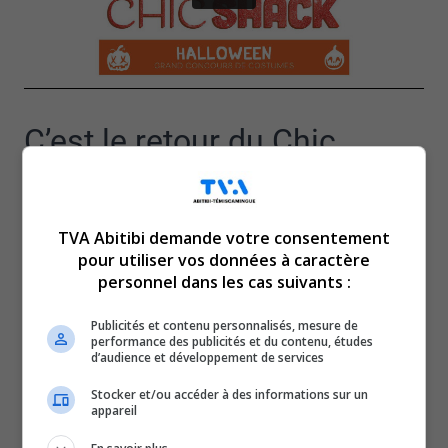
C’est le retour du Chic
Shack, avec Médame Chose
TVA Abitibi demande votre consentement
et Doloress Tickles, ce
pour utiliser vos données à caractère
personnel dans les cas suivants :
vendredi.
Publicités et contenu personnalisés, mesure de
performance des publicités et du contenu, études
Les deux drag queens accueilleront comme invités, lors
d’audience et développement de services
de la soirée, Queen S, Olivier Brassard, Marie-Claude
Stocker et/ou accéder à des informations sur un
Naud, Frédérique Godefroid, Véronique Aubin et
appareil
Geneviève Grenier.