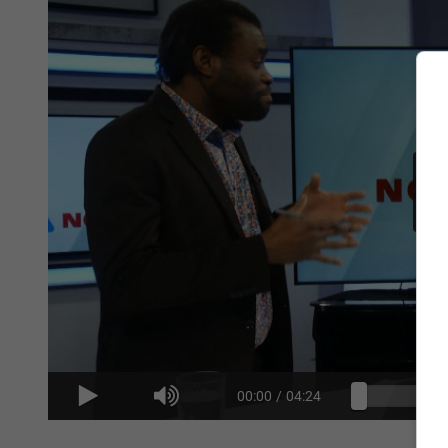
00:00
/
04:24