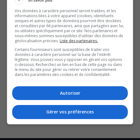
En savoir plus
Pour clôturer ce rendez-vous humoristique en beauté,
Vos données à caractère personnel seront traitées, et les
Derrick sera accompagné de trois invités de taille : les
informations liées à votre appareil (cookies, identifiants
uniques et autres types de données) pourront être stockées
humoristes Rachelle Elie, Stéphane Poirier et Andy St-
et consultées par 66 partenaires, ainsi que partagées avec lui,
Louis!
ou utilisées spécifiquement par ce site. Nos partenaires et
nous-mêmes sommes susceptibles d'utiliser des données de
Le spectacle est présenté ce soir, au Théâtre du cuivre, et
géolocalisation précises.
Liste des partenaires.
demain au Théâtre Lilianne-Perreault, de La Sarre.
Certains fournisseurs sont susceptibles de traiter vos
données à caractère personnel sur la base de l'intérêt
légitime. Vous pouvez vous y opposer en gérant vos options
ci-dessous. Recherchez un lien en bas de cette page ou dans
QUESTION DU JOUR
le menu du site pour gérer ou retirer votre consentement
dans les paramètres des cookies et de confidentialité.
Commentaires
Autoriser
SOUTENIR NOS MÉDIAS, C’EST PROTÉGER NOTRE
CULTURE ET NOTRE ÉCONOMIE
Gérer vos préférences