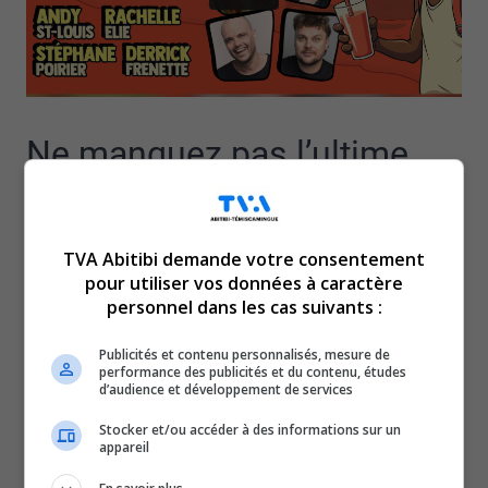
Ne manquez pas l’ultime
édition de cette classique
TVA Abitibi demande votre consentement
d’humour inoubliable pour
pour utiliser vos données à caractère
personnel dans les cas suivants :
la région.
Publicités et contenu personnalisés, mesure de
performance des publicités et du contenu, études
Le gala du Gros Buck, créé par l’humoriste Valdorien,
d’audience et développement de services
Derrick Frenette, a permis à plusieurs humoristes de la
Stocker et/ou accéder à des informations sur un
relève de venir jouer leur matériel en Abitibi-
appareil
Témiscamingue, à travers ses 8 éditions.