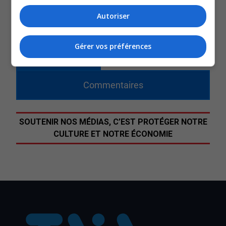
en communication avec Santé Québec au cours des
Autoriser
prochaines semaines, dans le but de faire avancer les
choses.
Gérer vos préférences
QUESTION DU JOUR
Commentaires
SOUTENIR NOS MÉDIAS, C’EST PROTÉGER NOTRE
CULTURE ET NOTRE ÉCONOMIE