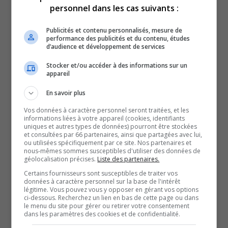
personnel dans les cas suivants :
SISSAT.
De son côté, la vice-présidente du Syndicat national,
Publicités et contenu personnalisés, mesure de
Nathalie Levesque, déplore les délais en lien avec les
performance des publicités et du contenu, études
d’audience et développement de services
demandes auprès des établissements de santé qui
touchent l’embauche au niveau des soins.
Stocker et/ou accéder à des informations sur un
appareil
La FIQ a aussi l’impression que les réalités de la région
en lien avec le recrutement ne sont pas prises en
En savoir plus
considération.
Vos données à caractère personnel seront traitées, et les
informations liées à votre appareil (cookies, identifiants
Cependant, des avancées ont été réalisées par la FIQ-
uniques et autres types de données) pourront être stockées
et consultées par 66 partenaires, ainsi que partagées avec lui,
SISSAT pour permettre de combler des postes pour être
ou utilisées spécifiquement par ce site. Nos partenaires et
en mesure d’offrir des services.
nous-mêmes sommes susceptibles d'utiliser des données de
géolocalisation précises.
Liste des partenaires.
Et ces initiatives ont déjà porté fruit, comme l’explique
Certains fournisseurs sont susceptibles de traiter vos
Jean-Sébastien Blais.
données à caractère personnel sur la base de l'intérêt
légitime. Vous pouvez vous y opposer en gérant vos options
Santé Québec et le CISSS-AT n’avaient toujours pas réagi
ci-dessous. Recherchez un lien en bas de cette page ou dans
le menu du site pour gérer ou retirer votre consentement
par courriel à nos demandes.
dans les paramètres des cookies et de confidentialité.
La FIQ mentionne qu’elle tentera de rentrer