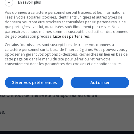
En savoir plus
al à Rouyn-Noranda,
Vos données à caractère personnel seront traitées, et les informations
liées à votre appareil (cookies, identifiants uniques et autres types de
t fracassé la vitrine de
données) pourront être stockées et consultées par 66 partenaires, ainsi
que partagées avec lui, ou utilisées spécifiquement par ce site. Nos
partenaires et nous-mêmes sommes susceptibles d'utiliser des données
de géolocalisation précises.
Liste des partenaires.
le boulevard Saguenay,
Certains fournisseurs sont susceptibles de traiter vos données à
caractère personnel sur la base de l'intérêt légitime. Vous pouvez vous y
opposer en gérant vos options ci-dessous. Recherchez un lien en bas de
cette page ou dans le menu du site pour gérer ou retirer votre
consentement dans les paramètres des cookies et de confidentialité.
ndre sur les lieux, vers 11h20, après que le
uvre.
Gérer vos préférences
Autoriser
 aider à extirper la passagère de la voiture.
ais ont tout de même été transportés au centre
sé.