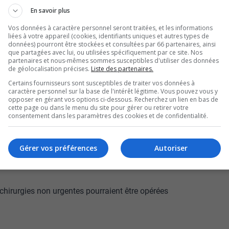
que 4 des 8 salles du
En savoir plus
Vos données à caractère personnel seront traitées, et les informations
à nouveau accessibles à
liées à votre appareil (cookies, identifiants uniques et autres types de
données) pourront être stockées et consultées par 66 partenaires, ainsi
que partagées avec lui, ou utilisées spécifiquement par ce site. Nos
partenaires et nous-mêmes sommes susceptibles d'utiliser des données
anda.
de géolocalisation précises.
Liste des partenaires.
Certains fournisseurs sont susceptibles de traiter vos données à
 qui s’est déclenché au deuxième étage de
caractère personnel sur la base de l'intérêt légitime. Vous pouvez vous y
opposer en gérant vos options ci-dessous. Recherchez un lien en bas de
cette page ou dans le menu du site pour gérer ou retirer votre
consentement dans les paramètres des cookies et de confidentialité.
nière.
logiques et les césariennes peuvent donc à
Gérer vos préférences
Autoriser
s et devraient être terminés d’ici la fin du mois
 chirurgies non urgentes pourraient être opérées