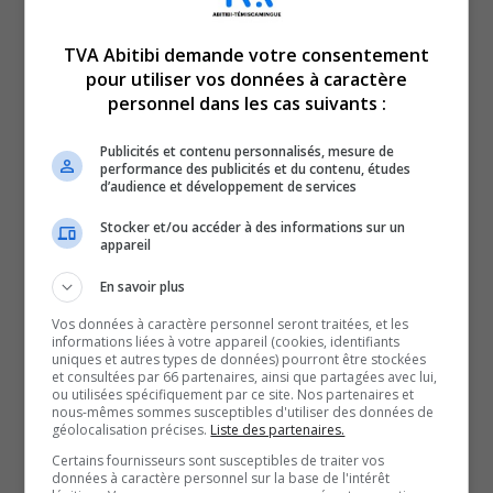
TVA Abitibi demande votre consentement
pour utiliser vos données à caractère
Le TVA 12 h 15 et le TVA 17 h 58 sont des rendez-vous
personnel dans les cas suivants :
incontournables pour connaître tout de l’actualité
Publicités et contenu personnalisés, mesure de
régionale. Avec un bulletin de 12 minutes sur l’heure du
performance des publicités et du contenu, études
d’audience et développement de services
lunch et un de 28 minutes en soirée, comptez sur nous
pour faire un tour d’horizon complet de ce qui a marqué
Stocker et/ou accéder à des informations sur un
appareil
la région!
En savoir plus
QUESTION DU JOUR
Vos données à caractère personnel seront traitées, et les
informations liées à votre appareil (cookies, identifiants
Commentaires
uniques et autres types de données) pourront être stockées
et consultées par 66 partenaires, ainsi que partagées avec lui,
ou utilisées spécifiquement par ce site. Nos partenaires et
nous-mêmes sommes susceptibles d'utiliser des données de
géolocalisation précises.
Liste des partenaires.
SOUTENIR NOS MÉDIAS, C’EST PROTÉGER NOTRE
Certains fournisseurs sont susceptibles de traiter vos
CULTURE ET NOTRE ÉCONOMIE
données à caractère personnel sur la base de l'intérêt