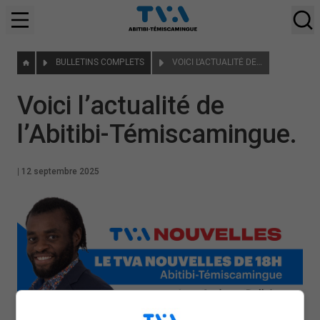
BULLETINS COMPLETS
VOICI L’ACTUALITÉ DE L’ABITIBI-TÉMISCAMINGUE.
Voici l’actualité de
l’Abitibi-Témiscamingue.
|
12 septembre 2025