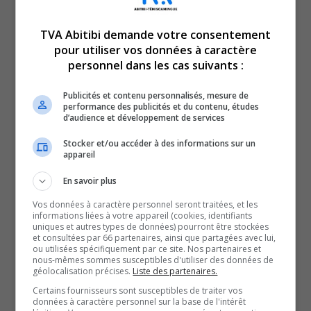
TVA Abitibi demande votre consentement
pour utiliser vos données à caractère
Le TVA 12 h 15 et le TVA 17 h 58 sont des rendez-vous
personnel dans les cas suivants :
incontournables pour connaître tout de l’actualité
Publicités et contenu personnalisés, mesure de
régionale. Avec un bulletin de 12 minutes sur l’heure du
performance des publicités et du contenu, études
d’audience et développement de services
lunch et un de 28 minutes en soirée, comptez sur nous
pour faire un tour d’horizon complet de ce qui a marqué
Stocker et/ou accéder à des informations sur un
appareil
la région!
En savoir plus
QUESTION DU JOUR
Vos données à caractère personnel seront traitées, et les
informations liées à votre appareil (cookies, identifiants
Commentaires
uniques et autres types de données) pourront être stockées
et consultées par 66 partenaires, ainsi que partagées avec lui,
ou utilisées spécifiquement par ce site. Nos partenaires et
nous-mêmes sommes susceptibles d'utiliser des données de
géolocalisation précises.
Liste des partenaires.
SOUTENIR NOS MÉDIAS, C’EST PROTÉGER NOTRE
Certains fournisseurs sont susceptibles de traiter vos
CULTURE ET NOTRE ÉCONOMIE
données à caractère personnel sur la base de l'intérêt