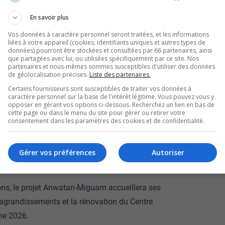
d’amitié autochtone de
En savoir plus
Vos données à caractère personnel seront traitées, et les informations
avancer, malgré du
liées à votre appareil (cookies, identifiants uniques et autres types de
données) pourront être stockées et consultées par 66 partenaires, ainsi
que partagées avec lui, ou utilisées spécifiquement par ce site. Nos
partenaires et nous-mêmes sommes susceptibles d'utiliser des données
de géolocalisation précises.
Liste des partenaires.
sition Anwatan-Miguam, sur la 4e Avenue, avait
Certains fournisseurs sont susceptibles de traiter vos données à
caractère personnel sur la base de l'intérêt légitime. Vous pouvez vous y
d’un incendie criminel…
opposer en gérant vos options ci-dessous. Recherchez un lien en bas de
cette page ou dans le menu du site pour gérer ou retirer votre
que la directrice générale du Centre d’amitié
consentement dans les paramètres des cookies et de confidentialité.
préparation.
Gérer vos préférences
Autoriser
vaille d’arrache-pied pour les services qui
ions, le projet Anwatan-Miguam accueillera ses
s agrandissements et la rénovation du Centre
ne 2026.