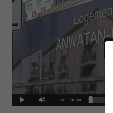
00:00
/
01:58