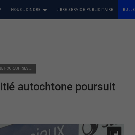
P
NOUS JOINDRE
LIBRE-SERVICE PUBLICITAIRE
BULLE
VAL-D’OR : LE CENTRE D’AMITIÉ AUTOCHTONE POURSUIT SES PROJETS
itié autochtone poursuit