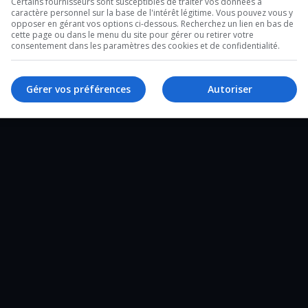
Certains fournisseurs sont susceptibles de traiter vos données à
caractère personnel sur la base de l'intérêt légitime. Vous pouvez vous y
2 minutes sur l’heure du lunch et un de 28
opposer en gérant vos options ci-dessous. Recherchez un lien en bas de
cette page ou dans le menu du site pour gérer ou retirer votre
e un tour d’horizon complet de ce qui a
consentement dans les paramètres des cookies et de confidentialité.
Gérer vos préférences
Autoriser