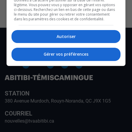
données à caractère personnel sur la base de l'intérêt
CULTURE ET NOTRE ÉCONOMIE
légitime. Vous pouvez vous y opposer en gérant vos options
ci-dessous. Recherchez un lien en bas de cette page ou dans
le menu du site pour gérer ou retirer votre consentement
dans les paramètres des cookies et de confidentialité.
Autoriser
Gérer vos préférences
STATION
380 Avenue Murdoch, Rouyn-Noranda, QC J9X 1G5
COURRIEL
nouvelles@tvaabitibi.ca