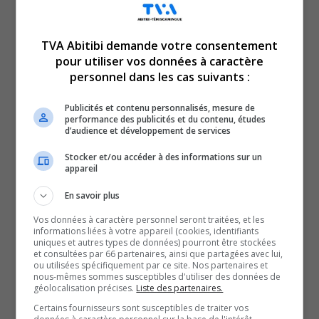
TVA Abitibi demande votre consentement
pour utiliser vos données à caractère
Voici l’actualité de l’Abitibi-Témiscamingue.
personnel dans les cas suivants :
Le TVA 12 h 15 et le TVA 17 h 58 sont des rendez-vous
incontournables pour connaître tout de l’actualité
Publicités et contenu personnalisés, mesure de
performance des publicités et du contenu, études
régionale. Avec un bulletin de 12 minutes sur l’heure du
d’audience et développement de services
lunch et un de 28 minutes en soirée, comptez sur nous
Stocker et/ou accéder à des informations sur un
pour faire un tour d’horizon complet de ce qui a marqué
appareil
la région!
En savoir plus
QUESTION DU JOUR
Vos données à caractère personnel seront traitées, et les
informations liées à votre appareil (cookies, identifiants
uniques et autres types de données) pourront être stockées
Commentaires
et consultées par 66 partenaires, ainsi que partagées avec lui,
ou utilisées spécifiquement par ce site. Nos partenaires et
nous-mêmes sommes susceptibles d'utiliser des données de
géolocalisation précises.
Liste des partenaires.
SOUTENIR NOS MÉDIAS, C’EST PROTÉGER NOTRE
Certains fournisseurs sont susceptibles de traiter vos