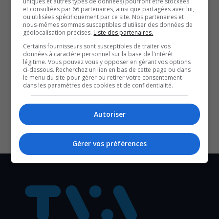
uniques et autres types de données) pourront être stockées
et consultées par 66 partenaires, ainsi que partagées avec lui,
Entrevue d’Anthony Dallaire avec Jade Campagna.
ou utilisées spécifiquement par ce site. Nos partenaires et
nous-mêmes sommes susceptibles d'utiliser des données de
géolocalisation précises.
Liste des partenaires.
QUESTION DU JOUR
Certains fournisseurs sont susceptibles de traiter vos
données à caractère personnel sur la base de l'intérêt
Commentaires
légitime. Vous pouvez vous y opposer en gérant vos options
ci-dessous. Recherchez un lien en bas de cette page ou dans
le menu du site pour gérer ou retirer votre consentement
dans les paramètres des cookies et de confidentialité.
SOUTENIR NOS MÉDIAS, C’EST PROTÉGER NOTRE
CULTURE ET NOTRE ÉCONOMIE
Autoriser
Gérer vos préférences