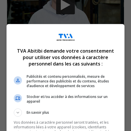
Au niveau de la discipline
TVA Abitibi demande votre consentement
pour utiliser vos données à caractère
personnel dans les cas suivants :
de l’entraînement
Publicités et contenu personnalisés, mesure de
performance des publicités et du contenu, études
fonctionnel.
d’audience et développement de services
Stocker et/ou accéder à des informations sur un
Même si le Canada a beau compter plus de 40 millions
appareil
de citoyens, c’est une jeune athlète de 16 ans de
En savoir plus
Palmarolle qui a raflé, le 20 juillet dernier, à London, en
Ontario, le titre de championne canadienne dans sa
Vos données à caractère personnel seront traitées, et les
informations liées à votre appareil (cookies, identifiants
catégorie.