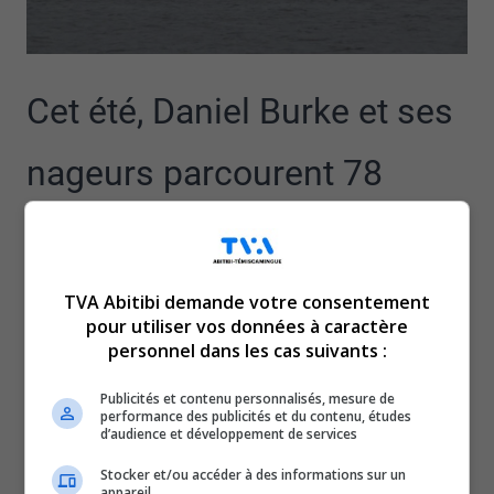
Cet été, Daniel Burke et ses
nageurs parcourent 78
kilomètres entre Val-d’Or et
Amos pour briser le silence
TVA Abitibi demande votre consentement
pour utiliser vos données à caractère
sur la santé mentale.
personnel dans les cas suivants :
Publicités et contenu personnalisés, mesure de
Mission Harricana, c’est son cri du cœur : oser demander
performance des publicités et du contenu, études
d’audience et développement de services
de l’aide.
Avec les années, l’instigateur de la mission s’est bien
Stocker et/ou accéder à des informations sur un
appareil