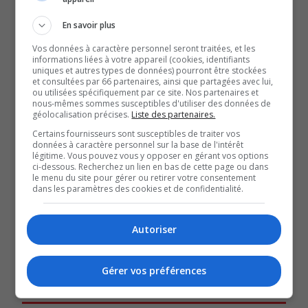
entouré.
Pour porter ce message, il faut une organisation bien
En savoir plus
rodée : des relais, des bateaux de soutien et des
Vos données à caractère personnel seront traitées, et les
kayakistes, comme Amélie Mercier, infirmière et
informations liées à votre appareil (cookies, identifiants
uniques et autres types de données) pourront être stockées
instructrice de kayak de mer.
et consultées par 66 partenaires, ainsi que partagées avec lui,
ou utilisées spécifiquement par ce site. Nos partenaires et
Une quinzaine de nageurs y participent, tous touchés de
nous-mêmes sommes susceptibles d'utiliser des données de
géolocalisation précises.
Liste des partenaires.
près par ces enjeux.
Certains fournisseurs sont susceptibles de traiter vos
Parmi eux : Norman Laflamme, 72 ans, accompagné de
données à caractère personnel sur la base de l'intérêt
sa sœur, Chantal.
légitime. Vous pouvez vous y opposer en gérant vos options
ci-dessous. Recherchez un lien en bas de cette page ou dans
le menu du site pour gérer ou retirer votre consentement
dans les paramètres des cookies et de confidentialité.
QUESTION DU JOUR
Commentaires
Autoriser
Gérer vos préférences
SOUTENIR NOS MÉDIAS, C’EST PROTÉGER NOTRE
CULTURE ET NOTRE ÉCONOMIE