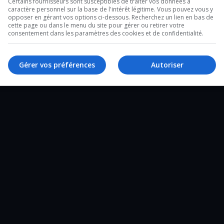
Certains fournisseurs sont susceptibles de traiter vos données à
caractère personnel sur la base de l'intérêt légitime. Vous pouvez vous y
2 minutes sur l’heure du lunch et un de 28
opposer en gérant vos options ci-dessous. Recherchez un lien en bas de
cette page ou dans le menu du site pour gérer ou retirer votre
e un tour d’horizon complet de ce qui a
consentement dans les paramètres des cookies et de confidentialité.
Gérer vos préférences
Autoriser