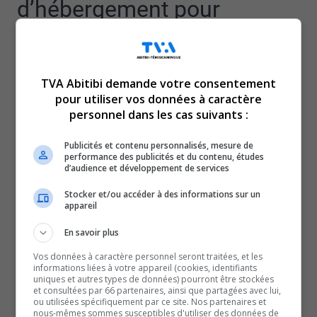
d’hébergement pour
femmes victimes de
violence en Abitibi-Ouest.
TVA Abitibi demande votre consentement
pour utiliser vos données à caractère
personnel dans les cas suivants :
Alors que le début des travaux était prévu pour cet été,
cette aide de l’organisation fédérale a été retirée.
Publicités et contenu personnalisés, mesure de
performance des publicités et du contenu, études
Sans l’enveloppe de plusieurs millions du gouvernement,
d’audience et développement de services
l’obtention d’une nouvelle installation pour la maison
Stocker et/ou accéder à des informations sur un
d’hébergement l’Émeraude serait impossible.
appareil
Pour le député fédéral d’Abitibi-Témiscamingue,
En savoir plus
Sébastien Lemire, la situation est inacceptable.
Appelée à commenter, la SCHL affirme ne pas être en
Vos données à caractère personnel seront traitées, et les
informations liées à votre appareil (cookies, identifiants
mesure de fournir des détails sur des demandes
uniques et autres types de données) pourront être stockées
et consultées par 66 partenaires, ainsi que partagées avec lui,
particulières.
ou utilisées spécifiquement par ce site. Nos partenaires et
nous-mêmes sommes susceptibles d'utiliser des données de
Elle dit toutefois travailler toujours avec les proposants