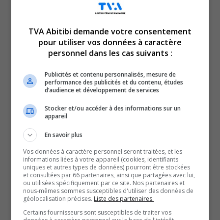
TVA Abitibi demande votre consentement
pour utiliser vos données à caractère
Voici l’actualité de l’Abitibi-Témiscamingue.
personnel dans les cas suivants :
Le TVA 12 h 13 et le TVA 17 h 58 sont des rendez-vous
incontournables pour connaître tout de l’actualité
Publicités et contenu personnalisés, mesure de
performance des publicités et du contenu, études
régionale. Avec un bulletin de 12 minutes sur l’heure du
d’audience et développement de services
lunch et un de 28 minutes en soirée, comptez sur nous
Stocker et/ou accéder à des informations sur un
pour faire un tour d’horizon complet de ce qui a marqué
appareil
la région!
En savoir plus
QUESTION DU JOUR
Vos données à caractère personnel seront traitées, et les
informations liées à votre appareil (cookies, identifiants
uniques et autres types de données) pourront être stockées
Commentaires
et consultées par 66 partenaires, ainsi que partagées avec lui,
ou utilisées spécifiquement par ce site. Nos partenaires et
nous-mêmes sommes susceptibles d'utiliser des données de
géolocalisation précises.
Liste des partenaires.
SOUTENIR NOS MÉDIAS, C’EST PROTÉGER NOTRE
Certains fournisseurs sont susceptibles de traiter vos