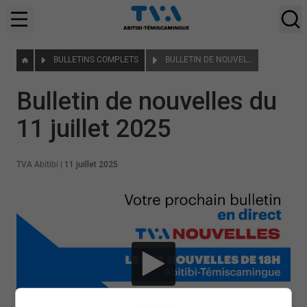
BULLETINS COMPLETS
BULLETIN DE NOUVELLES DU 11 JUILLET 2025
Bulletin de nouvelles du
11 juillet 2025
TVA Abitibi
|
11 juillet 2025