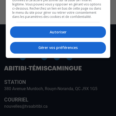
données à caractère personnel sur la base de l'intérêt
CULTURE ET NOTRE ÉCONOMIE
légitime. Vous pouvez vous y opposer en gérant vos options
ci-dessous. Recherchez un lien en bas de cette page ou dans
le menu du site pour gérer ou retirer votre consentement
dans les paramètres des cookies et de confidentialité.
Autoriser
Gérer vos préférences
STATION
380 Avenue Murdoch, Rouyn-Noranda, QC J9X 1G5
COURRIEL
nouvelles@tvaabitibi.ca