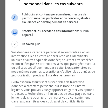
personnel dans les cas suivants :
Au Club municipal Dallaire de Rouyn-Noranda, les
nombreuses pluies ont réduit les achalandages pour le
Publicités et contenu personnalisés, mesure de
mois de mai.
performance des publicités et du contenu, études
d’audience et développement de services
Selon le président du Club, Pascal Gagnon, le tout
semble se remettre sur pied depuis quelques semaines.
Stocker et/ou accéder à des informations sur un
appareil
Malgré les températures, le club de Golf Malartic et
le Club sport Belvédère de Val-d’Or ont chacun ressenti
En savoir plus
une augmentation de membres dans différentes
Vos données à caractère personnel seront traitées, et les
informations liées à votre appareil (cookies, identifiants
catégories d’âge pour l’été 2025, expliquent leur
uniques et autres types de données) pourront être stockées
et consultées par 66 partenaires, ainsi que partagées avec lui,
président respectif, Alexy Vezeau et Adam Haramis.
ou utilisées spécifiquement par ce site. Nos partenaires et
L’application Chronogolf est un atout supplémentaire,
nous-mêmes sommes susceptibles d'utiliser des données de
géolocalisation précises.
Liste des partenaires.
cette année, et vient rendre un fier service aux utilisateurs
Certains fournisseurs sont susceptibles de traiter vos
qui souhaitent obtenir un départ.
données à caractère personnel sur la base de l'intérêt
légitime. Vous pouvez vous y opposer en gérant vos options
C’est donc un départ en force pour les amateurs de golf.
ci-dessous. Recherchez un lien en bas de cette page ou dans
le menu du site pour gérer ou retirer votre consentement
Chaque année, c’est plus de 30 000 rondes qui sont
dans les paramètres des cookies et de confidentialité.
jouées ici, au Club sport Belvédère de Val-d’Or.