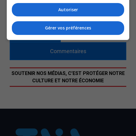
Autant pour les propriétaires que les joueurs, ils espère
Autoriser
pouvoir profiter des belles températures d’ici la fin de
l’été.
Gérer vos préférences
QUESTION DU JOUR
Commentaires
SOUTENIR NOS MÉDIAS, C’EST PROTÉGER NOTRE
CULTURE ET NOTRE ÉCONOMIE