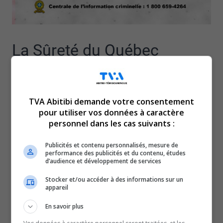
La Sûreté du Québec
demande l’aide du public
TVA Abitibi demande votre consentement
pour retrouver un
pour utiliser vos données à caractère
personnel dans les cas suivants :
adolescent de 16 ans, de
Publicités et contenu personnalisés, mesure de
performance des publicités et du contenu, études
Val-d’Or.
d’audience et développement de services
Stocker et/ou accéder à des informations sur un
Émélio Poucachiche a été vu la dernière fois, vendredi
appareil
dernier, alors qu’il quittait son lieu de résidence du
En savoir plus
boulevard Forest.