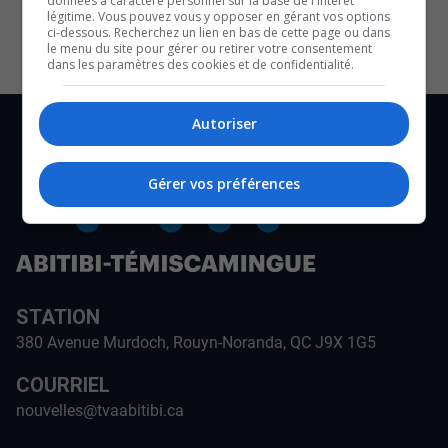
données à caractère personnel sur la base de l'intérêt
CULTURE ET NOTRE ÉCONOMIE
légitime. Vous pouvez vous y opposer en gérant vos options
ci-dessous. Recherchez un lien en bas de cette page ou dans
le menu du site pour gérer ou retirer votre consentement
dans les paramètres des cookies et de confidentialité.
Autoriser
Gérer vos préférences
STATION
380 Avenue Murdoch, Rouyn-Noranda, QC J9X 1G5
COURRIEL
nouvelles@tvaabitibi.ca