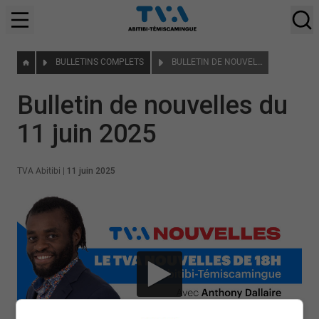
BULLETINS COMPLETS
BULLETIN DE NOUVELLES DU 11 JUIN 2025
Bulletin de nouvelles du
11 juin 2025
TVA Abitibi
|
11 juin 2025