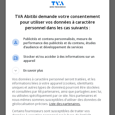
TVA Abitibi demande votre consentement
pour utiliser vos données à caractère
Voici l’actualité de l’Abitibi-Témiscamingue.
personnel dans les cas suivants :
Le TVA 12 h 13 et le TVA 17 h 58 sont des rendez-vous
incontournables pour connaître tout de l’actualité
Publicités et contenu personnalisés, mesure de
performance des publicités et du contenu, études
régionale. Avec un bulletin de 12 minutes sur l’heure du
d’audience et développement de services
lunch et un de 28 minutes en soirée, comptez sur nous
Stocker et/ou accéder à des informations sur un
pour faire un tour d’horizon complet de ce qui a marqué
appareil
la région!
En savoir plus
QUESTION DU JOUR
Vos données à caractère personnel seront traitées, et les
informations liées à votre appareil (cookies, identifiants
uniques et autres types de données) pourront être stockées
Commentaires
et consultées par 66 partenaires, ainsi que partagées avec lui,
ou utilisées spécifiquement par ce site. Nos partenaires et
nous-mêmes sommes susceptibles d'utiliser des données de
géolocalisation précises.
Liste des partenaires.
SOUTENIR NOS MÉDIAS, C’EST PROTÉGER NOTRE
Certains fournisseurs sont susceptibles de traiter vos