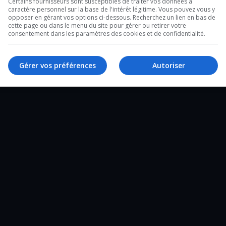
Certains fournisseurs sont susceptibles de traiter vos données à
caractère personnel sur la base de l'intérêt légitime. Vous pouvez vous y
2 minutes sur l’heure du lunch et un de 28
opposer en gérant vos options ci-dessous. Recherchez un lien en bas de
cette page ou dans le menu du site pour gérer ou retirer votre
e un tour d’horizon complet de ce qui a
consentement dans les paramètres des cookies et de confidentialité.
Gérer vos préférences
Autoriser