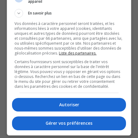
appareil
Elle joint donc sa voix à la Fédération du Québec pour le
planning des naissances, qui a lancé, en marge des
En savoir plus
élections, la campagne « Je vote pro-choix ».
Vos données à caractère personnel seront traitées, et les
informations liées à votre appareil (cookies, identifiants
Une campagne qui vise à encourager les candidats à
uniques et autres types de données) pourront être stockées
et consultées par 66 partenaires, ainsi que partagées avec lui,
s’engager à ne pas légiférer de manière à nuire à l’accès
ou utilisées spécifiquement par ce site. Nos partenaires et
à l’avortement.
nous-mêmes sommes susceptibles d'utiliser des données de
géolocalisation précises.
Liste des partenaires.
Selon Sylvie Nicole, l’avortement est un droit que les
Certains fournisseurs sont susceptibles de traiter vos
femmes ne devraient pas avoir à constamment
données à caractère personnel sur la base de l'intérêt
légitime. Vous pouvez vous y opposer en gérant vos options
défendre.
ci-dessous. Recherchez un lien en bas de cette page ou dans
le menu du site pour gérer ou retirer votre consentement
dans les paramètres des cookies et de confidentialité.
QUESTION DU JOUR
Commentaires
Autoriser
Gérer vos préférences
SOUTENIR NOS MÉDIAS, C’EST PROTÉGER NOTRE
CULTURE ET NOTRE ÉCONOMIE