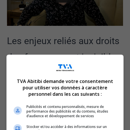
Les enjeux reliés aux droits
des femmes sont invisibles
dans les débats de la
TVA Abitibi demande votre consentement
présente campagne
pour utiliser vos données à caractère
personnel dans les cas suivants :
électorale.
Publicités et contenu personnalisés, mesure de
performance des publicités et du contenu, études
d’audience et développement de services
C’est du moins l’avis de Sylvie Nicole, une membre du
centre Entre-femmes, à Rouyn-Noranda.
Stocker et/ou accéder à des informations sur un