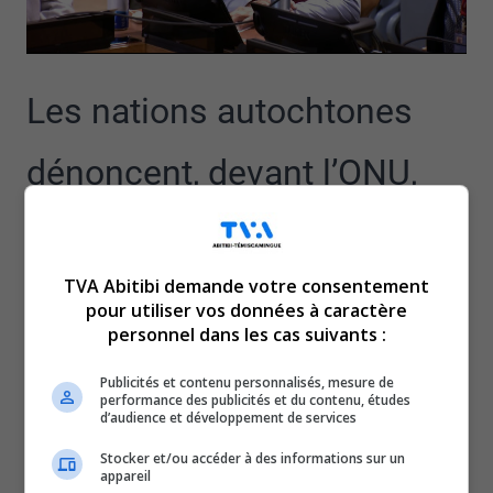
Les nations autochtones
dénoncent, devant l’ONU,
l’attitude du gouvernement
TVA Abitibi demande votre consentement
québécois à leur égard.
pour utiliser vos données à caractère
personnel dans les cas suivants :
Elles réclament une mise en application réelle de la
Déclaration des Nations Unies sur les Droits des peuples
Publicités et contenu personnalisés, mesure de
performance des publicités et du contenu, études
autochtones au Québec.
d’audience et développement de services
Lucien Wabanonik, de la communauté de Lac-Simon,
Stocker et/ou accéder à des informations sur un
ainsi que Lance Haymond, chef de la communauté de
appareil