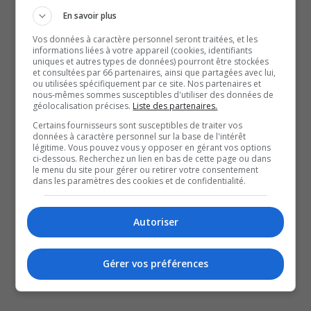
Kebaowek, fait présentement partie de la délégation
En savoir plus
à New York.
Vos données à caractère personnel seront traitées, et les
Le chef Wabanonik plaide qu’il n’y a aucune réelle écoute
informations liées à votre appareil (cookies, identifiants
de la part du gouvernement du Québec à leur égard,
uniques et autres types de données) pourront être stockées
et consultées par 66 partenaires, ainsi que partagées avec lui,
notamment sur les enjeux d’exploitation des ressources
ou utilisées spécifiquement par ce site. Nos partenaires et
nous-mêmes sommes susceptibles d'utiliser des données de
naturelles et d’environnement.
géolocalisation précises.
Liste des partenaires.
Dans un contexte socioéconomique incertain, il juge leur
Certains fournisseurs sont susceptibles de traiter vos
données à caractère personnel sur la base de l'intérêt
présence à l’ONU plus qu’essentielle.
légitime. Vous pouvez vous y opposer en gérant vos options
ci-dessous. Recherchez un lien en bas de cette page ou dans
le menu du site pour gérer ou retirer votre consentement
QUESTION DU JOUR
dans les paramètres des cookies et de confidentialité.
Commentaires
Autoriser
SOUTENIR NOS MÉDIAS, C’EST PROTÉGER NOTRE
Gérer vos préférences
CULTURE ET NOTRE ÉCONOMIE