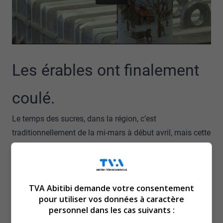
Les érables ont finalement
coulé.
Le temps des sucres, dans la région, c’est
traditionnellement de la mi-mars à début avril, mais cette
année, chez Tem-Sucre, à Laniel, on en est à la deuxième
séance de l’année, explique Hugo Levesque, le
propriétaire.
TVA Abitibi demande votre consentement
Voilà deux ans qu’Hugo Lévesque a racheté la cabane à
pour utiliser vos données à caractère
sucre.
personnel dans les cas suivants :
Tem-Sucre joue maintenant dans les ligues majeures,