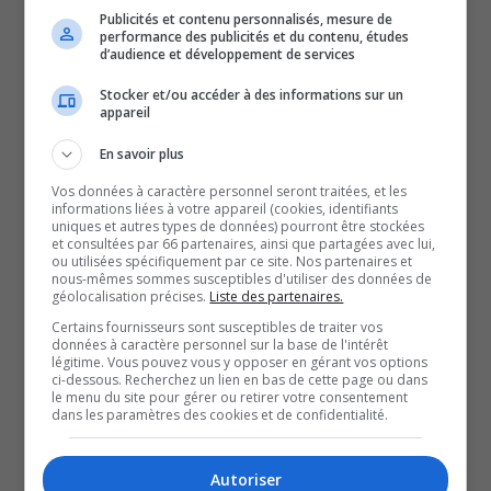
avec un tout nouvel équipement, mais assure garder
Publicités et contenu personnalisés, mesure de
performance des publicités et du contenu, études
l’esprit traditionnel bien en vie.
d’audience et développement de services
Pour un « bouilleux » comme Tristan Gagnon,
Stocker et/ou accéder à des informations sur un
confectionner le sirop d’érable, c’est une passion.
appareil
Il entrevoit d’ailleurs un avenir prospère pour la
En savoir plus
profession au Témiscamingue.
Vos données à caractère personnel seront traitées, et les
Un regard optimiste qui devra cependant être encadré et
informations liées à votre appareil (cookies, identifiants
uniques et autres types de données) pourront être stockées
supporté, selon Hugo Lévesque, qui croit que les coupes
et consultées par 66 partenaires, ainsi que partagées avec lui,
massives d’érable pour le bois d’oeuvre doivent
ou utilisées spécifiquement par ce site. Nos partenaires et
nous-mêmes sommes susceptibles d'utiliser des données de
cesser afin de faire prospérer l’acériculture au Québec.
géolocalisation précises.
Liste des partenaires.
C’est dur à croire, mais oui : début avril, la saison est
Certains fournisseurs sont susceptibles de traiter vos
données à caractère personnel sur la base de l'intérêt
lancée.
légitime. Vous pouvez vous y opposer en gérant vos options
ci-dessous. Recherchez un lien en bas de cette page ou dans
Le précédent record de la plus longue saison de
le menu du site pour gérer ou retirer votre consentement
bouillage s’est étendu jusqu’au 8 mai.
dans les paramètres des cookies et de confidentialité.
Reste à voir si cette année 2025 en sera une de tous les
records.
Autoriser