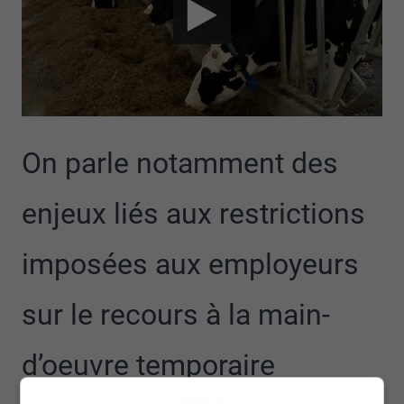
On parle notamment des
enjeux liés aux restrictions
imposées aux employeurs
sur le recours à la main-
d’oeuvre temporaire