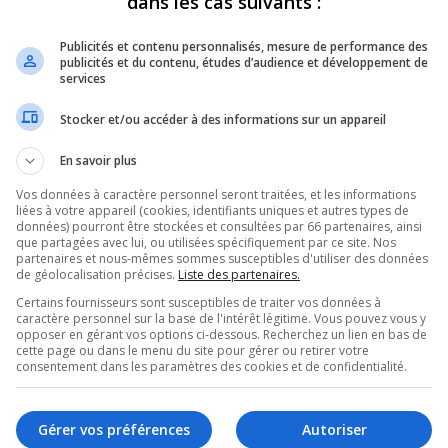
dans les cas suivants :
 de Cablevision, une
Publicités et contenu personnalisés, mesure de performance des
publicités et du contenu, études d’audience et développement de
appris récemment, par un
services
Stocker et/ou accéder à des informations sur un appareil
’elle avait été victime
En savoir plus
 début du mois de
Vos données à caractère personnel seront traitées, et les informations
liées à votre appareil (cookies, identifiants uniques et autres types de
données) pourront être stockées et consultées par 66 partenaires, ainsi
que partagées avec lui, ou utilisées spécifiquement par ce site. Nos
partenaires et nous-mêmes sommes susceptibles d'utiliser des données
de géolocalisation précises.
Liste des partenaires.
eve Waterhouse, des renseignements
Certains fournisseurs sont susceptibles de traiter vos données à
rculeraient et seraient vendus au plus offrant,
caractère personnel sur la base de l'intérêt légitime. Vous pouvez vous y
opposer en gérant vos options ci-dessous. Recherchez un lien en bas de
lé le « Dark Web ».
cette page ou dans le menu du site pour gérer ou retirer votre
consentement dans les paramètres des cookies et de confidentialité.
eu accès au nom, à l’adresse, au numéro de
tains cas, à des données financières et
Gérer vos préférences
Autoriser