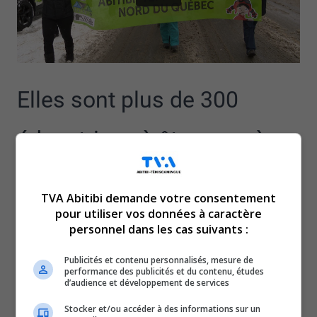
Elles sont plus de 300
éducatrices à être en grève
dans la région.
TVA Abitibi demande votre consentement
Malgré une offre déposée par le gouvernement dans les
pour utiliser vos données à caractère
personnel dans les cas suivants :
derniers jours, les travailleuses de la CSN ne reculent
pas.
Publicités et contenu personnalisés, mesure de
Pour Lyne Massicotte, la vice-présidente régionale de la
performance des publicités et du contenu, études
d’audience et développement de services
FSSS-CSN, les efforts sont insuffisants pour préserver le
personnel.
Stocker et/ou accéder à des informations sur un