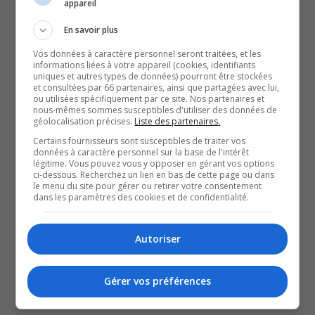
appareil
De son côté, le président du Conseil central d’Abitibi-
Témiscamingue-Nord-du-Québec, Félix-Antoine
En savoir plus
Lafleur, rappelle l’importance de cette mobilisation.
Vos données à caractère personnel seront traitées, et les
informations liées à votre appareil (cookies, identifiants
En réaction aux moyens de pression, la présidente du
uniques et autres types de données) pourront être stockées
et consultées par 66 partenaires, ainsi que partagées avec lui,
Conseil du trésor, Sonia LeBel, a exprimé sur la
ou utilisées spécifiquement par ce site. Nos partenaires et
plateforme X qu’une entente pourrait survenir
nous-mêmes sommes susceptibles d'utiliser des données de
géolocalisation précises.
Liste des partenaires.
rapidement.
Certains fournisseurs sont susceptibles de traiter vos
La CSN tient une assemblée, mercredi, dans le but
données à caractère personnel sur la base de l'intérêt
légitime. Vous pouvez vous y opposer en gérant vos options
d’obtenir un mandat de grève illimitée.
ci-dessous. Recherchez un lien en bas de cette page ou dans
le menu du site pour gérer ou retirer votre consentement
dans les paramètres des cookies et de confidentialité.
QUESTION DU JOUR
Commentaires
Autoriser
Gérer vos préférences
SOUTENIR NOS MÉDIAS, C’EST PROTÉGER NOTRE
CULTURE ET NOTRE ÉCONOMIE