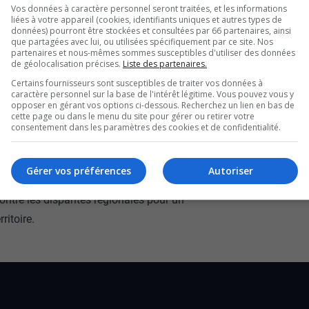
Vos données à caractère personnel seront traitées, et les informations
s candidats à la
liées à votre appareil (cookies, identifiants uniques et autres types de
données) pourront être stockées et consultées par 66 partenaires, ainsi
que partagées avec lui, ou utilisées spécifiquement par ce site. Nos
ral du Québec, est en
partenaires et nous-mêmes sommes susceptibles d'utiliser des données
de géolocalisation précises.
Liste des partenaires.
Certains fournisseurs sont susceptibles de traiter vos données à
cette semaine.
caractère personnel sur la base de l'intérêt légitime. Vous pouvez vous y
opposer en gérant vos options ci-dessous. Recherchez un lien en bas de
cette page ou dans le menu du site pour gérer ou retirer votre
 commerce international réitère l’importance du
consentement dans les paramètres des cookies et de confidentialité.
’eau et de l’importance d’un nationalisme
Gérer vos préférences
Autoriser
contre les disparités régionales pour un
ritoire.