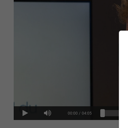
00:00
/
04:05