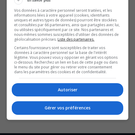
En savoir plus
d’échanges de vendredi.
Vos données à caractère personnel seront traitées, et les
Les principaux points de négociations sont le salaire, la
informations liées à votre appareil (cookies, identifiants
uniques et autres types de données) pourront être stockées
lourdeur des tâches, mais aussi les primes pour les
et consultées par 66 partenaires, ainsi que partagées avec lui,
éducatrices en région.
ou utilisées spécifiquement par ce site. Nos partenaires et
nous-mêmes sommes susceptibles d'utiliser des données de
Les employées sont sans convention collective depuis
géolocalisation précises.
Liste des partenaires.
près de deux ans, soit le 1er avril 2023.
Certains fournisseurs sont susceptibles de traiter vos
données à caractère personnel sur la base de l'intérêt
légitime. Vous pouvez vous y opposer en gérant vos options
ci-dessous. Recherchez un lien en bas de cette page ou dans
QUESTION DU JOUR
le menu du site pour gérer ou retirer votre consentement
dans les paramètres des cookies et de confidentialité.
Commentaires
Autoriser
SOUTENIR NOS MÉDIAS, C’EST PROTÉGER NOTRE
CULTURE ET NOTRE ÉCONOMIE
Gérer vos préférences