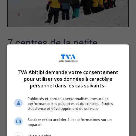
7 centres de la petite
enfance de la région affiliés
TVA Abitibi demande votre consentement
à la CSN étaient à nouveau
pour utiliser vos données à caractère
personnel dans les cas suivants :
fermés, aujourd’hui.
Publicités et contenu personnalisés, mesure de
performance des publicités et du contenu, études
C’est en raison d’une troisième journée de grève des
d’audience et développement de services
éducatrices et de l’ensemble de travailleurs des CPE.
Stocker et/ou accéder à des informations sur un
Les négociations avec le gouvernement seraient toujours
appareil
au ralenti, selon le Syndicat, malgré la journée