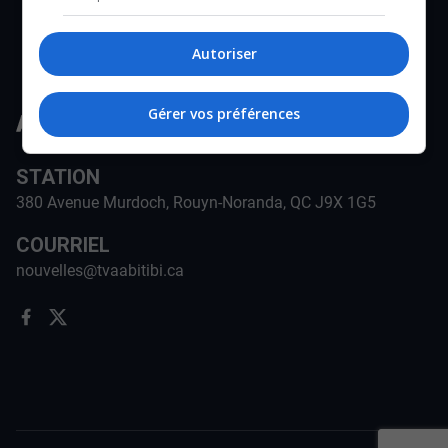
Autoriser
Gérer vos préférences
STATION
380 Avenue Murdoch, Rouyn-Noranda, QC J9X 1G5
COURRIEL
nouvelles@tvaabitibi.ca