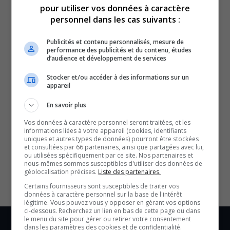
pour utiliser vos données à caractère
personnel dans les cas suivants :
Publicités et contenu personnalisés, mesure de
Revue de l’actualité de la semaine du 10 au 14 février
performance des publicités et du contenu, études
d’audience et développement de services
2025.
Stocker et/ou accéder à des informations sur un
appareil
QUESTION DU JOUR
En savoir plus
Commentaires
Vos données à caractère personnel seront traitées, et les
informations liées à votre appareil (cookies, identifiants
uniques et autres types de données) pourront être stockées
SOUTENIR NOS MÉDIAS, C’EST PROTÉGER NOTRE
et consultées par 66 partenaires, ainsi que partagées avec lui,
ou utilisées spécifiquement par ce site. Nos partenaires et
CULTURE ET NOTRE ÉCONOMIE
nous-mêmes sommes susceptibles d'utiliser des données de
géolocalisation précises.
Liste des partenaires.
Certains fournisseurs sont susceptibles de traiter vos
données à caractère personnel sur la base de l'intérêt
légitime. Vous pouvez vous y opposer en gérant vos options
ci-dessous. Recherchez un lien en bas de cette page ou dans
le menu du site pour gérer ou retirer votre consentement
dans les paramètres des cookies et de confidentialité.