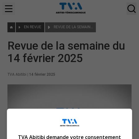
EN REVUE
REVUE DE LA SEMAINE DU 14 FÉVRIER 2025
Revue de la semaine du
14 février 2025
TVA Abitibi
|
14 février 2025
TVA Abitibi demande votre consentement