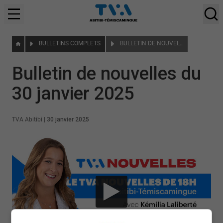
BULLETINS COMPLETS
BULLETIN DE NOUVELLES DU 30 JANVIER 2025
Bulletin de nouvelles du
30 janvier 2025
TVA Abitibi
|
30 janvier 2025