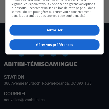
données à caractère personnel sur la base de l'intérêt
CULTURE ET NOTRE ÉCONOMIE
légitime. Vous pouvez vous y opposer en gérant vos options
ci-dessous. Recherchez un lien en bas de cette page ou dans
le menu du site pour gérer ou retirer votre consentement
dans les paramètres des cookies et de confidentialité.
Autoriser
Gérer vos préférences
STATION
380 Avenue Murdoch, Rouyn-Noranda, QC J9X 1G5
COURRIEL
nouvelles@tvaabitibi.ca