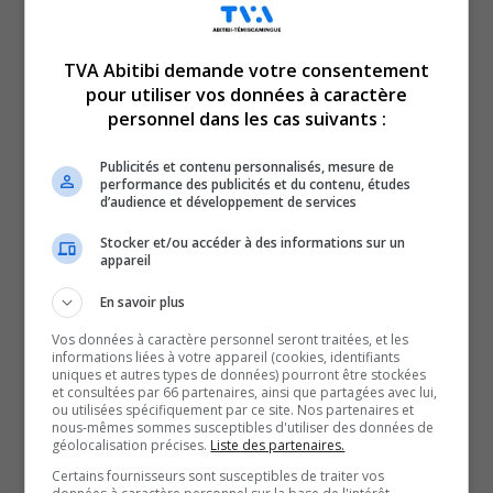
TVA Abitibi demande votre consentement
pour utiliser vos données à caractère
Voici l’actualité de l’Abitibi-Témiscamingue.
personnel dans les cas suivants :
Le TVA 12 h 13 et le TVA 17 h 58 sont des rendez-vous
incontournables pour connaître tout de l’actualité
Publicités et contenu personnalisés, mesure de
performance des publicités et du contenu, études
régionale. Avec un bulletin de 12 minutes sur l’heure du
d’audience et développement de services
lunch et un de 28 minutes en soirée, comptez sur nous
Stocker et/ou accéder à des informations sur un
pour faire un tour d’horizon complet de ce qui a marqué
appareil
la région!
En savoir plus
QUESTION DU JOUR
Vos données à caractère personnel seront traitées, et les
informations liées à votre appareil (cookies, identifiants
uniques et autres types de données) pourront être stockées
Commentaires
et consultées par 66 partenaires, ainsi que partagées avec lui,
ou utilisées spécifiquement par ce site. Nos partenaires et
nous-mêmes sommes susceptibles d'utiliser des données de
géolocalisation précises.
Liste des partenaires.
SOUTENIR NOS MÉDIAS, C’EST PROTÉGER NOTRE
Certains fournisseurs sont susceptibles de traiter vos