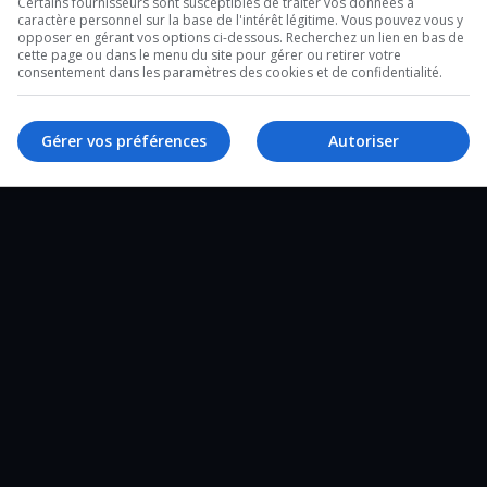
Certains fournisseurs sont susceptibles de traiter vos données à
caractère personnel sur la base de l'intérêt légitime. Vous pouvez vous y
2 minutes sur l’heure du lunch et un de 28
opposer en gérant vos options ci-dessous. Recherchez un lien en bas de
cette page ou dans le menu du site pour gérer ou retirer votre
e un tour d’horizon complet de ce qui a
consentement dans les paramètres des cookies et de confidentialité.
Gérer vos préférences
Autoriser