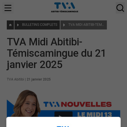
BULLETINS COMPLETS
TVA MIDI ABITIBI-TÉMISCAMINGUE DU 21 JANVIER 2025
TVA Midi Abitibi-
Témiscamingue du 21
janvier 2025
TVA Abitibi
|
21 janvier 2025