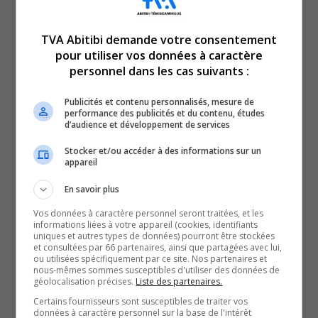
TVA Abitibi demande votre consentement
pour utiliser vos données à caractère
personnel dans les cas suivants :
En manchettes en ce vendredi 31 janvier 2025 :
Publicités et contenu personnalisés, mesure de
La ville d’Amos dépose son budget.
performance des publicités et du contenu, études
d’audience et développement de services
Et
La confédération des syndicats nationaux dresse ses
Stocker et/ou accéder à des informations sur un
appareil
priorités pour la région.
En savoir plus
QUESTION DU JOUR
Vos données à caractère personnel seront traitées, et les
informations liées à votre appareil (cookies, identifiants
uniques et autres types de données) pourront être stockées
Commentaires
et consultées par 66 partenaires, ainsi que partagées avec lui,
ou utilisées spécifiquement par ce site. Nos partenaires et
nous-mêmes sommes susceptibles d'utiliser des données de
géolocalisation précises.
Liste des partenaires.
SOUTENIR NOS MÉDIAS, C’EST PROTÉGER NOTRE
Certains fournisseurs sont susceptibles de traiter vos
CULTURE ET NOTRE ÉCONOMIE
données à caractère personnel sur la base de l'intérêt