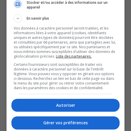
les familles à chacun
Stocker et/ou accéder à des informations sur un
appareil
de leurs premiers pas.
En savoir plus
Vos données à caractère personnel seront traitées, et les
Vendredi dernier marquait l’inauguration de leurs tout
informations liées à votre appareil (cookies, identifiants
uniques et autres types de données) pourront être stockées
nouveaux locaux qui viennent bonifier les possibilités de
et consultées par 66 partenaires, ainsi que partagées avec lui,
ou utilisées spécifiquement par ce site. Nos partenaires et
l’organisme, explique Karine Lavallée, la directrice
nous-mêmes sommes susceptibles d'utiliser des données de
géolocalisation précises.
Liste des partenaires.
générale de la Maison de la famille de Rouyn-Noranda.
Certains fournisseurs sont susceptibles de traiter vos
La Maison de la famille voit grand et espère que leurs
données à caractère personnel sur la base de l'intérêt
nouvelles fonctions attireront un soutien du
légitime. Vous pouvez vous y opposer en gérant vos options
ci-dessous. Recherchez un lien en bas de cette page ou dans
gouvernement.
le menu du site pour gérer ou retirer votre consentement
dans les paramètres des cookies et de confidentialité.
QUESTION DU JOUR
Autoriser
Commentaires
Gérer vos préférences