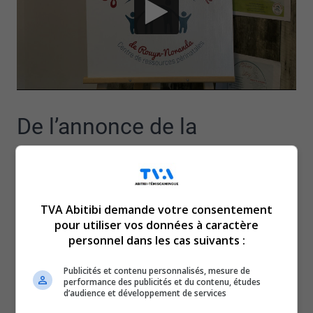
De l’annonce de la
grossesse jusqu’aux 24
mois du bébé, la Maison de
TVA Abitibi demande votre consentement
pour utiliser vos données à caractère
la famille de Rouyn-Noranda
personnel dans les cas suivants :
Publicités et contenu personnalisés, mesure de
est là pour accompagner
performance des publicités et du contenu, études
d’audience et développement de services