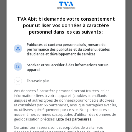
TVA Abitibi demande votre consentement
pour utiliser vos données à caractère
Voici l’actualité de l’Abitibi-Témiscamingue.
personnel dans les cas suivants :
Le TVA 12 h 13 et le TVA 17 h 58 sont des rendez-vous
incontournables pour connaître tout de l’actualité
Publicités et contenu personnalisés, mesure de
performance des publicités et du contenu, études
régionale. Avec un bulletin de 12 minutes sur l’heure du
d’audience et développement de services
lunch et un de 28 minutes en soirée, comptez sur nous
Stocker et/ou accéder à des informations sur un
pour faire un tour d’horizon complet de ce qui a marqué
appareil
la région!
En savoir plus
QUESTION DU JOUR
Vos données à caractère personnel seront traitées, et les
informations liées à votre appareil (cookies, identifiants
uniques et autres types de données) pourront être stockées
Commentaires
et consultées par 66 partenaires, ainsi que partagées avec lui,
ou utilisées spécifiquement par ce site. Nos partenaires et
nous-mêmes sommes susceptibles d'utiliser des données de
géolocalisation précises.
Liste des partenaires.
SOUTENIR NOS MÉDIAS, C’EST PROTÉGER NOTRE
Certains fournisseurs sont susceptibles de traiter vos