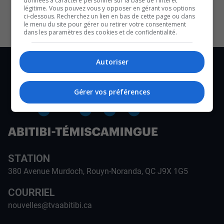
données à caractère personnel sur la base de l'intérêt
CULTURE ET NOTRE ÉCONOMIE
légitime. Vous pouvez vous y opposer en gérant vos options
ci-dessous. Recherchez un lien en bas de cette page ou dans
le menu du site pour gérer ou retirer votre consentement
dans les paramètres des cookies et de confidentialité.
Autoriser
Gérer vos préférences
STATION
380 Avenue Murdoch, Rouyn-Noranda, QC J9X 1G5
COURRIEL
nouvelles@tvaabitibi.ca