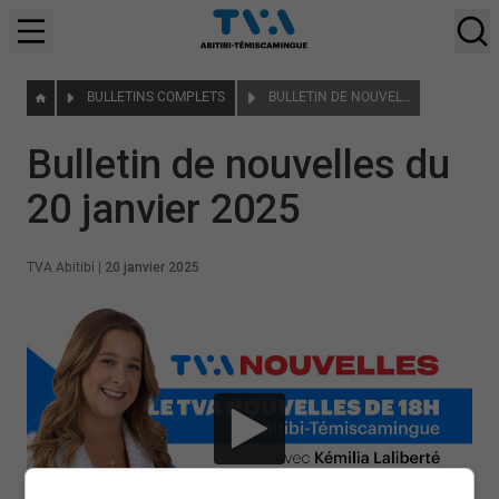
BULLETINS COMPLETS
BULLETIN DE NOUVELLES DU 20 JANVIER 2025
Bulletin de nouvelles du
20 janvier 2025
TVA Abitibi
|
20 janvier 2025