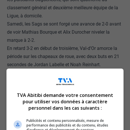
classement général et deuxième meilleure équipe de la
Ligue, à domicile.
Samedi, les Sags se sont forgé une avance de 2-0 avant
de voir Mathias Bourque et Alix Durocher niveler la
marque à 2-2.
En retard 3-2 en début de troisième, Val-d’Or amorce la
période sur les chapeaux de roue, avec deux buts en 21
secondes de Jordan Labelle et Noah Reinhart.
Cédric Massé ferme la porte, de son côté, avec 44 arrêts.
Et William Bishop vient terminer le travail dans un filet
désert, pour permettre à Val-d’Or de signer une deuxième
TVA Abitibi demande votre consentement
victoire dans ce voyage.
pour utiliser vos données à caractère
Dimanche, c’était affrontement revanche entre les deux
personnel dans les cas suivants :
équipes.
Publicités et contenu personnalisés, mesure de
Les Foreurs prennent l’avance à deux reprises en
performance des publicités et du contenu, études
première, mais Chicoutimi réplique coup pour coup.
d’audience et développement de services