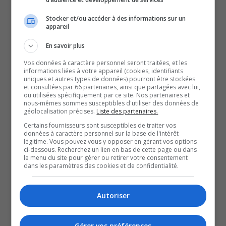
Maxim Massé donne même l’avance 3-2 aux locaux, en
Stocker et/ou accéder à des informations sur un
appareil
début de deuxième, mais Noah Reinhart ramène encore
une fois les deux équipes à la case départ, avec son 24e
En savoir plus
but de la saison.
Vos données à caractère personnel seront traitées, et les
Émile Beaunoyer et Raphaël Précourt ferment la porte
informations liées à votre appareil (cookies, identifiants
uniques et autres types de données) pourront être stockées
durant la deuxième moitié du match, si bien que les tirs
et consultées par 66 partenaires, ainsi que partagées avec lui,
ou utilisées spécifiquement par ce site. Nos partenaires et
de barrage sont nécessaires.
nous-mêmes sommes susceptibles d'utiliser des données de
géolocalisation précises.
Liste des partenaires.
Noah Reinhart est le seul à marquer durant cette séance.
Certains fournisseurs sont susceptibles de traiter vos
Et les Foreurs signent une troisième victoire de suite pour
données à caractère personnel sur la base de l'intérêt
la première fois de la saison.
légitime. Vous pouvez vous y opposer en gérant vos options
ci-dessous. Recherchez un lien en bas de cette page ou dans
Les Huskies, eux, amorçaient leur voyage de deux
le menu du site pour gérer ou retirer votre consentement
dans les paramètres des cookies et de confidentialité.
matchs à Blainville, vendredi soir.
La meute n’a jamais vraiment été dans le coup, alors que
Autoriser
Grenier, Wheeler, Carbonneau et Nobert ont marqué pour
l’Armada.
Rémi Gélinas est le seul marqueur pour les Huskies qui
Gérer vos préférences