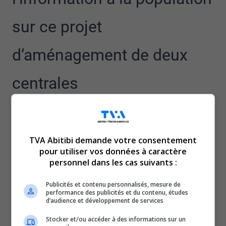
sur ce projet
d’aménagement de deux
centrales
hydroélectriques dans le
sud du Témiscamingue.
TVA Abitibi demande votre consentement
pour utiliser vos données à caractère
Une petite centrale dans la ville de Témiscaming et une
personnel dans les cas suivants :
autre d’envergure, cette fois, à même la rivière Kipawa,
Publicités et contenu personnalisés, mesure de
à quelques mètres du parc national d’Opémican.
performance des publicités et du contenu, études
d’audience et développement de services
C’est là que les groupes environnementaux ont
levé certains drapeaux rouges, notamment les impacts
Stocker et/ou accéder à des informations sur un