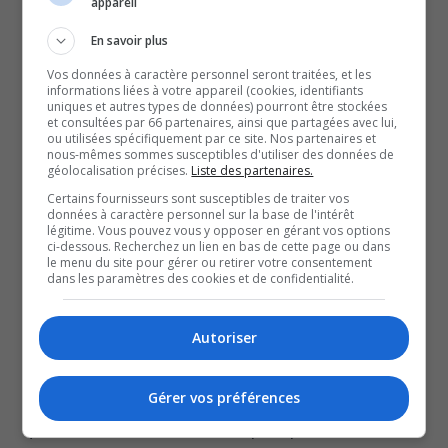
appareil
potentiels du projet Onimiki sur l’attractivité du parc
national, sur l’environnement, la faune et d’autres
En savoir plus
nuisances potentielles.
Vos données à caractère personnel seront traitées, et les
informations liées à votre appareil (cookies, identifiants
On rappelle que, plus tôt cette semaine, les promoteurs
uniques et autres types de données) pourront être stockées
ont décidé de revoir le tracé afin d’éviter de passer dans
et consultées par 66 partenaires, ainsi que partagées avec lui,
ou utilisées spécifiquement par ce site. Nos partenaires et
le parc national.
nous-mêmes sommes susceptibles d'utiliser des données de
géolocalisation précises.
Liste des partenaires.
Ils ont donc décalé le tracé de quelques mètres, pour des
Certains fournisseurs sont susceptibles de traiter vos
raisons plus légales que cordiales, selon Christian
données à caractère personnel sur la base de l'intérêt
légitime. Vous pouvez vous y opposer en gérant vos options
Bélisle, vice-président des Amis de la rivière Kipawa.
ci-dessous. Recherchez un lien en bas de cette page ou dans
Onimiki, c’est près d’un demi-milliard de dollars, quand
le menu du site pour gérer ou retirer votre consentement
dans les paramètres des cookies et de confidentialité.
même, ce serait un grand projet structurant pour le
Témiscamingue qui s’inscrit d’ailleurs dans l’impératif
Autoriser
d’Hydro-Québec de fournir plus d’électricité le plus
rapidement possible.
Gérer vos préférences
Onimiki, c’est chapeauté par la MRC du Témiscamingue,
qui se trouve à être l’actionnaire principal.